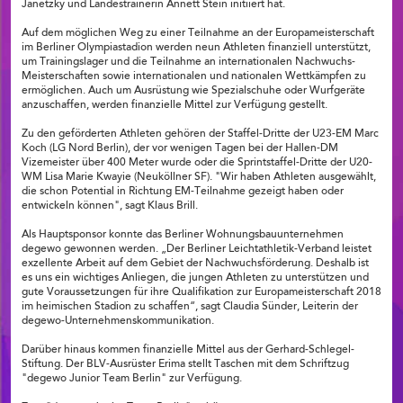
Janetzky und Landestrainerin Annett Stein initiiert hat.
Auf dem möglichen Weg zu einer Teilnahme an der Europameisterschaft
im Berliner Olympiastadion werden neun Athleten finanziell unterstützt,
um Trainingslager und die Teilnahme an internationalen Nachwuchs-
Meisterschaften sowie internationalen und nationalen Wettkämpfen zu
ermöglichen. Auch um Ausrüstung wie Spezialschuhe oder Wurfgeräte
anzuschaffen, werden finanzielle Mittel zur Verfügung gestellt.
Zu den geförderten Athleten gehören der Staffel-Dritte der U23-EM Marc
Koch (LG Nord Berlin), der vor wenigen Tagen bei der Hallen-DM
Vizemeister über 400 Meter wurde oder die Sprintstaffel-Dritte der U20-
WM Lisa Marie Kwayie (Neuköllner SF). "Wir haben Athleten ausgewählt,
die schon Potential in Richtung EM-Teilnahme gezeigt haben oder
entwickeln können", sagt Klaus Brill.
Als Hauptsponsor konnte das Berliner Wohnungsbauunternehmen
degewo gewonnen werden. „Der Berliner Leichtathletik-Verband leistet
exzellente Arbeit auf dem Gebiet der Nachwuchsförderung. Deshalb ist
es uns ein wichtiges Anliegen, die jungen Athleten zu unterstützen und
gute Voraussetzungen für ihre Qualifikation zur Europameisterschaft 2018
im heimischen Stadion zu schaffen“, sagt Claudia Sünder, Leiterin der
degewo-Unternehmenskommunikation.
Darüber hinaus kommen finanzielle Mittel aus der Gerhard-Schlegel-
Stiftung. Der BLV-Ausrüster Erima stellt Taschen mit dem Schriftzug
"degewo Junior Team Berlin" zur Verfügung.