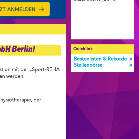
bH Berlin!
Quicklink
Bestenlisten & Rekorde
Stellenbörse
ration mit der „Sport-REHA
ren werden.
Physiotherapie, der