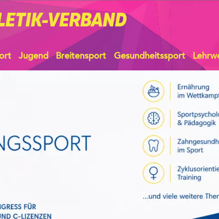
LETIK-VERBAND
ort
Jugend
Breitensport
Gesundheitssport
Lehrw