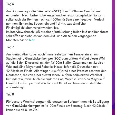
Tag 6
Am Donnerstag sollte
Sam Parons
(SCC) über 5000m ins Geschehen
eingreifen. Nach bisher schwieriger und verletzungsgeplarkter Saison,
sollte auch das Rennen nach ca. 4000m für Sam eine negativen Verlauf
nehmen. Er kam ins Straucheln und fiel hin, was sämtliche
Finalmöglichkeiten verschwinden lies.
Im Interview danach ließ er seiner Enttäuschung freien lauf und berichtete
sehr offen und ehrlich von dem Auf- und Ab seinen vergangenen
Monaten. Siehe
hier
Tag 7
Am Freitag Abend, bei noch immer sehr warmen Temperaturen im
Stadion, ging
Gina Lückenkemper
(SCC) zum dritten Mal bei dieser WM
auf die Bahn. Diesesmal mit der 4x100m Staffel. Zusammen mit Louise
Wieland, Sina Mayer und Rebekka Haase liefen die Deutschen mit
42,78sek ins Finale. Allerdings nur auf Grund eines Protestes seitens der
Deutschen, die von einer australischen Läuferin beim ersten Wechsel
behindert wurden. Auch die anderen zwei Wechsel von Sina Mayer auf
Gina Lückenkemper und von Gina auf Rebekka Haase waren definitiv
ausbaufähig.
Tag 8
Für bessere Wechsel sorgten die deutschen Sprinterinnen mit Beteiligung
von
Gina Lückenkemper im
4x100m Finale am Samstag. Nach 42,98sek.
kamen sie als 6. ins Ziel.