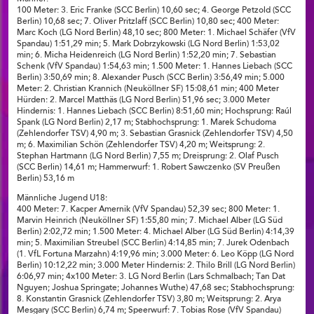
100 Meter: 3. Eric Franke (SCC Berlin) 10,60 sec; 4. George Petzold (SCC
Berlin) 10,68 sec; 7. Oliver Pritzlaff (SCC Berlin) 10,80 sec; 400 Meter:
Marc Koch (LG Nord Berlin) 48,10 sec; 800 Meter: 1. Michael Schäfer (VfV
Spandau) 1:51,29 min; 5. Mark Dobrzykowski (LG Nord Berlin) 1:53,02
min; 6. Micha Heidenreich (LG Nord Berlin) 1:52,20 min; 7. Sebastian
Schenk (VfV Spandau) 1:54,63 min; 1.500 Meter: 1. Hannes Liebach (SCC
Berlin) 3:50,69 min; 8. Alexander Pusch (SCC Berlin) 3:56,49 min; 5.000
Meter: 2. Christian Krannich (Neuköllner SF) 15:08,61 min; 400 Meter
Hürden: 2. Marcel Matthäs (LG Nord Berlin) 51,96 sec; 3.000 Meter
Hindernis: 1. Hannes Liebach (SCC Berlin) 8:51,60 min; Hochsprung: Raúl
Spank (LG Nord Berlin) 2,17 m; Stabhochsprung: 1. Marek Schudoma
(Zehlendorfer TSV) 4,90 m; 3. Sebastian Grasnick (Zehlendorfer TSV) 4,50
m; 6. Maximilian Schön (Zehlendorfer TSV) 4,20 m; Weitsprung: 2.
Stephan Hartmann (LG Nord Berlin) 7,55 m; Dreisprung: 2. Olaf Pusch
(SCC Berlin) 14,61 m; Hammerwurf: 1. Robert Sawczenko (SV Preußen
Berlin) 53,16 m
Männliche Jugend U18:
400 Meter: 7. Kacper Amernik (VfV Spandau) 52,39 sec; 800 Meter: 1.
Marvin Heinrich (Neuköllner SF) 1:55,80 min; 7. Michael Alber (LG Süd
Berlin) 2:02,72 min; 1.500 Meter: 4. Michael Alber (LG Süd Berlin) 4:14,39
min; 5. Maximilian Streubel (SCC Berlin) 4:14,85 min; 7. Jurek Odenbach
(1. VfL Fortuna Marzahn) 4:19,96 min; 3.000 Meter: 6. Leo Köpp (LG Nord
Berlin) 10:12,22 min; 3.000 Meter Hindernis: 2. Thilo Brill (LG Nord Berlin)
6:06,97 min; 4x100 Meter: 3. LG Nord Berlin (Lars Schmalbach; Tan Dat
Nguyen; Joshua Springate; Johannes Wuthe) 47,68 sec; Stabhochsprung:
8. Konstantin Grasnick (Zehlendorfer TSV) 3,80 m; Weitsprung: 2. Arya
Mesgary (SCC Berlin) 6,74 m; Speerwurf: 7. Tobias Rose (VfV Spandau)