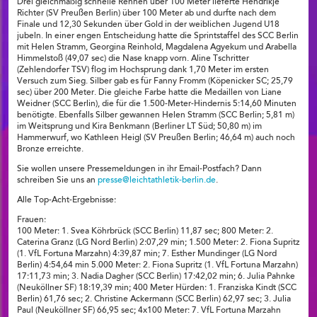
Drei gleichmäßig schnelle Rennen über 100 Meter lieferte Hendrikje
Richter (SV Preußen Berlin) über 100 Meter ab und durfte nach dem
Finale und 12,30 Sekunden über Gold in der weiblichen Jugend U18
jubeln. In einer engen Entscheidung hatte die Sprintstaffel des SCC Berlin
mit Helen Stramm, Georgina Reinhold, Magdalena Agyekum und Arabella
Himmelstoß (49,07 sec) die Nase knapp vorn. Aline Tschritter
(Zehlendorfer TSV) flog im Hochsprung dank 1,70 Meter im ersten
Versuch zum Sieg. Silber gab es für Fanny Fromm (Köpenicker SC; 25,79
sec) über 200 Meter. Die gleiche Farbe hatte die Medaillen von Liane
Weidner (SCC Berlin), die für die 1.500-Meter-Hindernis 5:14,60 Minuten
benötigte. Ebenfalls Silber gewannen Helen Stramm (SCC Berlin; 5,81 m)
im Weitsprung und Kira Benkmann (Berliner LT Süd; 50,80 m) im
Hammerwurf, wo Kathleen Heigl (SV Preußen Berlin; 46,64 m) auch noch
Bronze erreichte.
Sie wollen unsere Pressemeldungen in ihr Email-Postfach? Dann
schreiben Sie uns an
presse@leichtathletik-berlin.de
.
Alle Top-Acht-Ergebnisse:
Frauen:
100 Meter: 1. Svea Köhrbrück (SCC Berlin) 11,87 sec; 800 Meter: 2.
Caterina Granz (LG Nord Berlin) 2:07,29 min; 1.500 Meter: 2. Fiona Supritz
(1. VfL Fortuna Marzahn) 4:39,87 min; 7. Esther Mundinger (LG Nord
Berlin) 4:54,64 min 5.000 Meter: 2. Fiona Supritz (1. VfL Fortuna Marzahn)
17:11,73 min; 3. Nadia Dagher (SCC Berlin) 17:42,02 min; 6. Julia Pahnke
(Neuköllner SF) 18:19,39 min; 400 Meter Hürden: 1. Franziska Kindt (SCC
Berlin) 61,76 sec; 2. Christine Ackermann (SCC Berlin) 62,97 sec; 3. Julia
Paul (Neuköllner SF) 66,95 sec; 4x100 Meter: 7. VfL Fortuna Marzahn