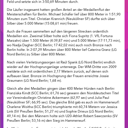
Feld und setzte sich in 3:50,69 Minuten durch.
Die Läufer insgesamt hatten großen Anteil an der Medaillenflut der
Meisterschaften für Berlin. Michael Schäfer lief über 800 Meter in 1:51,90
Minuten zum Titel. Christian Krannich (Neuköllner SF) durfte sich über
Silber über 5.000 Meter (15:08,61 min) freuen.
Auch die Frauen sammelten auf den längeren Strecken ordentlich
Medaillen ein. Zweimal Silber holte sich Fiona Supritz (1. VfL Fortuna
Marzahn) über 1.500 Meter (4:39,87 min) und 5.000 Meter (17:11,73 min),
wo Nadja Dagher (SCC Berlin; 17:42,02 min) auch noch Bronze nach
Berlin holte. In 2:07,29 Minuten über 800 Meter lief Caterina Granz (LG
Nord Berlin) zu Silber über 800 Meter.
Nach vielen Verletzungssorgen ist Raúl Spank (LG Nord Berlin) endlich
wieder auf der Hochsprunganlage unterwegs. Der WM-Dritte von 2009
meldete sich mit ordentlichen 2,17 Metern zurück, auf denen sich
aufbauen lässt. Bronze im Hochsprung der Frauen erreichte Jossie
Graumann (LG Nord Berlin; 1,68 m).
Gleich alle drei Medaillen gingen über 400 Meter Hürden nach Berlin:
Franziska Kindt (SCC Berlin; 61,76 sec) gewann den Norddeutschen Titel
vor Vereinskollegin Christine Ackermann (62,97 sec) und Julia Paul
(Neuköllner SF; 66,95 sec). Das gleiche Bild gab es auch im Hammerwurf:
Charlene Woitha (SCC Berlin) triumphierte mit 60,74 Metern vor Jessica
Link (SV Preußen Berlin; 51,27 m) und Sophie Drieux (LG Nord Berlin;
49,14 m). Bei den Männern holte sich U20-Athlet Robert Sawczenko (SV
Preußen Berlin; 53,16 m) den Sieg im Hammerwurf.