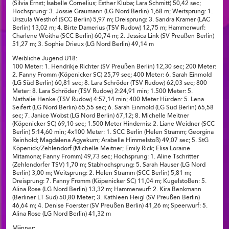
(Silvia Ernst; Isabelle Cornelius; Esther Kluba; Lara Schmitt) 50,42 sec;
Hochsprung: 3. Jossie Graumann (LG Nord Berlin) 1,68 m; Weitsprung: 1.
Urszula Westhof (SCC Berlin) 5,97 m; Dreisprung: 3. Sandra Kramer (LAC
Berlin) 13,02 m; 4. Birte Damerius (TSV Rudow) 12,75 m; Hammerwurf:
Charlene Woitha (SCC Berlin) 60,74 m; 2. Jessica Link (SV Preußen Berlin)
51,27 m; 3. Sophie Drieux (LG Nord Berlin) 49,14 m
Weibliche Jugend U18:
100 Meter: 1. Hendrikje Richter (SV Preußen Berlin) 12,30 sec; 200 Meter:
2. Fanny Fromm (Köpenicker SC) 25,79 sec; 400 Meter: 6. Sarah Einmold
(LG Süd Berlin) 60,81 sec; 8. Lara Schröder (TSV Rudow) 62,03 sec; 800
Meter: 8. Lara Schröder (TSV Rudow) 2:24,91 min; 1.500 Meter: 5.
Nathalie Henke (TSV Rudow) 4:57,14 min; 400 Meter Hürden: 5. Lena
Seifert (LG Nord Berlin) 65,55 sec; 6. Sarah Einmold (LG Süd Berlin) 65,58
sec; 7. Janice Wobst (LG Nord Berlin) 67,12; 8. Michelle Meitner
(Köpenicker SC) 69,10 sec; 1.500 Meter Hindernis: 2. Liane Weidner (SCC
Berlin) 5:14,60 min; 4x100 Meter: 1. SCC Berlin (Helen Stramm; Georgina
Reinhold; Magdalena Agyekum; Arabelle Himmelstoß) 49,07 sec; 5. StG
Köpenick/Zehlendorf (Michelle Meitner; Emily Rick; Elisa Loraine
Mitamona; Fanny Fromm) 49,73 sec; Hochsprung: 1. Aline Tschritter
(Zehlendorfer TSV) 1,70 m; Stabhochsprung: 5. Sarah Hauser (LG Nord
Berlin) 3,00 m; Weitsprung: 2. Helen Stramm (SCC Berlin) 5,81 m;
Dreisprung: 7. Fanny Fromm (Köpenicker SC) 11,04 m; Kugelstoßen: 5.
Alina Rose (LG Nord Berlin) 13,32 m; Hammerwurf: 2. Kira Benkmann
(Berliner LT Süd) 50,80 Meter; 3. Kathleen Heigl (SV Preußen Berlin)
46,64 m; 4. Denise Foerster (SV Preußen Berlin) 41,26 m; Speerwurf: 5.
Alina Rose (LG Nord Berlin) 41,32 m
Männer: