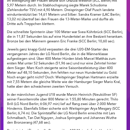
Im Weitsprung der Frauen setzte sich Urszula Westhof (SCC Berlin) mit
5,97 Metern durch. Im Stabhochsprung siegte Marek Schudoma
(Zehlendorfer TSV) mit 4,90 Metern. Dreispringer Olaf Pusch landete
windunterstützt bei 14,61 Metern und Silber. Sandra Kramer (LAC Berlin;
13,02 m) übertraf bei den Frauen die 13-Meter-Marke und durfte als
Dritte aufs Treppchen klettern.
Die schnellste Sprinterin über 100 Meter war Svea Köhrbrück (SCC Berlin),
die in 11,87 Sekunden bis auf eine Hundertstel an ihre Bestzeit herankam.
Bronze bei den Männern gewann Eric Franke (SCC Berlin; 10,60 sec).
Jeweils ganz knapp Gold verpassten die drei U20-EM-Starter des
vergangenen Jahres der LG Nord Berlin, die in die Männerklasse
aufgestiegen sind. Über 400 Meter Hürden blieb Marcel Matthäs zum
ersten Mal unter 52 Sekunden (51,96 sec) und nur eine Zehntel hinter
dem Sieger. Marc Koch steigerte seine Saisonbestleistung über 400
Meter auf 48,10 Sekunden, ihm fehlten nur neun Hundertstel zu Gold.
Noch enger geht nicht? Doch: Weitspringer Stephan Hartmann erzielte
mit 7,55 Metern die gleiche Weite wie der Hamburger Sieger Mario Kral,
hatte aber den schwächeren zweiten Versuch.
In der männlichen Jugend U18 wurde Marvin Heinrich (Neuköllner SF)
seiner Favoritenrolle über 800 Meter in 1:55,80 Minuten gerecht. Thilo
Brill (LG Nord Berlin; 6:06,97 min) lief auf Rang zwei über 2.000 Meter
Hindernis. Ebenfalls Silber sicherte sich Weitspringer Arya Mesgary (SCC
Berlin; 6,74 m). Die Sprintstaffel der LG Nord Berlin erreichte mit Lars
Schmalbach, Tan Dat Nguyen, Joshua Springate und Johannes Wuthe
den Bronzerang (47,68 sec).