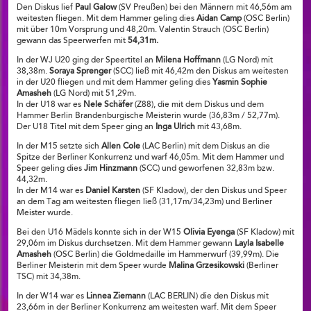
Den Diskus lief
Paul Galow
(SV Preußen) bei den Männern mit 46,56m am
weitesten fliegen. Mit dem Hammer geling dies
Aidan Camp
(OSC Berlin)
mit über 10m Vorsprung und 48,20m. Valentin Strauch (OSC Berlin)
gewann das Speerwerfen mit
54,31m.
In der WJ U20 ging der Speertitel an
Milena Hoffmann
(LG Nord) mit
38,38m.
Soraya Sprenger
(SCC) ließ mit 46,42m den Diskus am weitesten
in der U20 fliegen und mit dem Hammer geling dies
Yasmin Sophie
Amasheh
(LG Nord) mit 51,29m.
In der U18 war es
Nele Schäfer
(Z88), die mit dem Diskus und dem
Hammer Berlin Brandenburgische Meisterin wurde (36,83m / 52,77m).
Der U18 Titel mit dem Speer ging an
Inga Ulrich
mit 43,68m.
In der M15 setzte sich
Allen Cole
(LAC Berlin) mit dem Diskus an die
Spitze der Berliner Konkurrenz und warf 46,05m. Mit dem Hammer und
Speer geling dies
Jim Hinzmann
(SCC) und geworfenen 32,83m bzw.
44,32m.
In der M14 war es
Daniel Karsten
(SF Kladow), der den Diskus und Speer
an dem Tag am weitesten fliegen ließ (31,17m/34,23m) und Berliner
Meister wurde.
Bei den U16 Mädels konnte sich in der W15
Olivia Eyenga
(SF Kladow) mit
29,06m im Diskus durchsetzen. Mit dem Hammer gewann
Layla Isabelle
Amasheh
(OSC Berlin) die Goldmedaille im Hammerwurf (39,99m). Die
Berliner Meisterin mit dem Speer wurde
Malina Grzesikowski
(Berliner
TSC) mit 34,38m.
In der W14 war es
Linnea Ziemann
(LAC BERLIN) die den Diskus mit
23,66m in der Berliner Konkurrenz am weitesten warf. Mit dem Speer