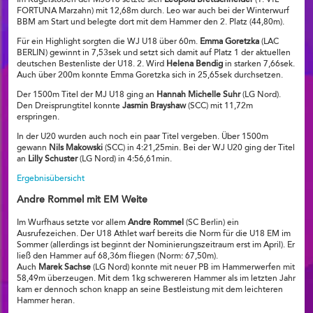
Im Kugelstoßen der MJU18 setzte sich
Leopold Brettschneider
(1. VfL
FORTUNA Marzahn) mit 12,68m durch. Leo war auch bei der Winterwurf
BBM am Start und belegte dort mit dem Hammer den 2. Platz (44,80m).
Für ein Highlight sorgten die WJ U18 über 60m.
Emma Goretzka
(LAC
BERLIN) gewinnt in 7,53sek und setzt sich damit auf Platz 1 der aktuellen
deutschen Bestenliste der U18. 2. Wird
Helena Bendig
in starken 7,66sek.
Auch über 200m konnte Emma Goretzka sich in 25,65sek durchsetzen.
Der 1500m Titel der MJ U18 ging an
Hannah Michelle Suhr
(LG Nord).
Den Dreisprungtitel konnte
Jasmin Brayshaw
(SCC) mit 11,72m
erspringen.
In der U20 wurden auch noch ein paar Titel vergeben. Über 1500m
gewann
Nils Makowski
(SCC) in 4:21,25min. Bei der WJ U20 ging der Titel
an
Lilly Schuster
(LG Nord) in 4:56,61min.
Ergebnisübersicht
Andre Rommel mit EM Weite
Im Wurfhaus setzte vor allem
Andre Rommel
(SC Berlin) ein
Ausrufezeichen. Der U18 Athlet warf bereits die Norm für die U18 EM im
Sommer (allerdings ist beginnt der Nominierungszeitraum erst im April). Er
ließ den Hammer auf 68,36m fliegen (Norm: 67,50m).
Auch
Marek Sachse
(LG Nord) konnte mit neuer PB im Hammerwerfen mit
58,49m überzeugen. Mit dem 1kg schwereren Hammer als im letzten Jahr
kam er dennoch schon knapp an seine Bestleistung mit dem leichteren
Hammer heran.