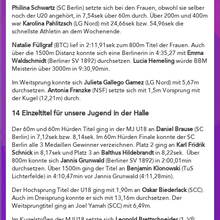
Philina Schwartz
(SC Berlin) setzte sich bei den Frauen, obwohl sie selber
noch der U20 angehört, in 7,54sek über 60m durch. Über 200m und 400m
war
Karolina Pahlitzsch
(LG Nord) mit 24,66sek bzw. 54,96sek die
schnellste Athletin an dem Wochenende.
Natalie Füllgraf
(BTC) lief in 2:11,91sek zum 800m Titel der Frauen. Auch
über die 1500m Distanz konnte sich eine Berlinerin in 4:35,27 mit
Emma
Waldschmidt
(Berliner SV 1892) durchsetzen.
Lucia Hemeling
würde BBM
Meisterin über 3000m in 9:30,90min.
Im Weitsprung konnte sich
Julieta Gallego Gamez
(LG Nord) mit 5,67m
durchsetzen.
Antonia Franzke
(NSF) setzte sich mit 1,5m Vorsprung mit
der Kugel (12,21m) durch.
14 Einzeltitel für unsere Jugend in der Halle
Der 60m und 60m Hürden Titel ging in der MJ U18 an
Daniel Brause
(SC
Berlin) in 7,12sek bzw. 8,14sek. Im 60m Hürden Finale konnte der SC
Berlin alle 3 Medaillen Gewinner verzeichnen. Platz 2 ging an
Karl Fridrik
Schnick
in 8,17sek und Platz 3 an
Balthus Hildebrandt
in 8,22sek. Über
800m konnte sich
Jannis Grunwald
(Berliner SV 1892) in 2:00,01min
durchsetzen. Über 1500m ging der Titel an
Benjamin Klonowski
(TuS
Lichterfelde) in 4:10,47min vor Jannis Grunwald (4:11,28min).
Der Hochsprung Titel der U18 ging mit 1,90m an
Oskar Biederlack
(SCC).
Auch im Dreisprung konnte er sich mit 13,16m durchsetzen. Der
Weitsprungtitel ging an Joel Yamah (SCC) mit 6,49m.