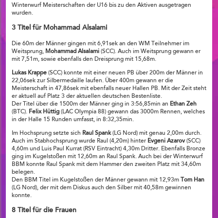
Winterwurf Meisterschaften der U16 bis zu den Aktiven ausgetragen
wurden.
3 Titel für Mohammad Alsalami
Die 60m der Männer gingen mit 6,91sek an den WM Teilnehmer im
Weitsprung,
Mohammad Alsalami
(SCC). Auch im Weitsprung gewann er
mit 7,51m, sowie ebenfalls den Dreisprung mit 15,68m.
Lukas Krappe
(SCC) konnte mit einer neuen PB über 200m der Männer in
22,06sek zur Silbermedaille laufen. Über 400m gewann er die
Meisterschaft in 47,86sek mit ebenfalls neuer Hallen PB. Mit der Zeit steht
er aktuell auf Platz 3 der aktuellen deutschen Bestenliste.
Der Titel über die 1500m der Männer ging in 3:56,85min an
Ethan Zeh
(BTC).
Felix Hüttig
(LAC Olympia 88) gewann das 3000m Rennen, welches
in der Halle 15 Runden umfasst, in 8:32,35min.
Im Hochsprung setzte sich
Raul Spank
(LG Nord) mit genau 2,00m durch.
Auch im Stabhochsprung wurde Raul (4,20m) hinter
Evgeni Azarov
(SCC)
4,60m und Luis Paul Kurrat (RSV Eintracht) 4,30m Dritter. Ebenfalls Bronze
ging im Kugelstoßen mit 12,60m an Raul Spank. Auch bei der Winterwurf
BBM konnte Raul Spank mit dem Hammer den zweiten Platz mit 34,60m
belegen.
Den BBM Titel im Kugelstoßen der Männer gewann mit 12,93m
Tom Han
(LG Nord), der mit dem Diskus auch den Silber mit 40,58m gewinnen
konnte.
8 Titel für die Frauen