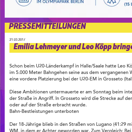
PRESSEMITTEILUNGEN
21.03.2017
Emilia Lehmeyer und Leo Köpp bring
Schon beim U20-Länderkampf in Halle/Saale hatte Leo Köp
im 5.000 Meter Bahngehen seine aus dem vergangenen Wi
eine vordere Platzierung bei der U20-EM in Grosseto (Itali
Diese Ambitionen untermauerte er am Sonntag beim inter
der Straße in Angriff. In Grosseto wird die Strecke auf de
oder auf der Straße erbracht wurde.
Bahn-Bestleistungen unterboten
Der 18-Jährige blieb in den Straßen von Lugano (41:29 mi
WM, in dem er Achter geworden war. Zum Vergleich: Bei de