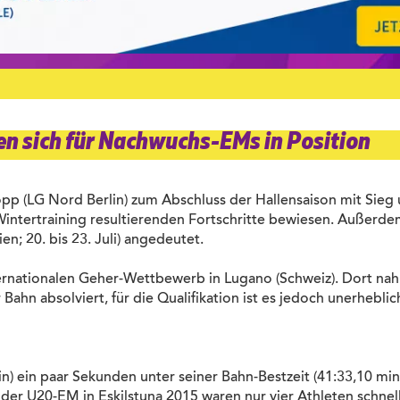
en sich für Nachwuchs-EMs in Position
p (LG Nord Berlin) zum Abschluss der Hallensaison mit Sieg u
ntertraining resultierenden Fortschritte bewiesen. Außerde
en; 20. bis 23. Juli) angedeutet.
nationalen Geher-Wettbewerb in Lugano (Schweiz). Dort nahm
r Bahn absolviert, für die Qualifikation ist es jedoch unerhebl
n) ein paar Sekunden unter seiner Bahn-Bestzeit (41:33,10 min
r U20-EM in Eskilstuna 2015 waren nur vier Athleten schnelle