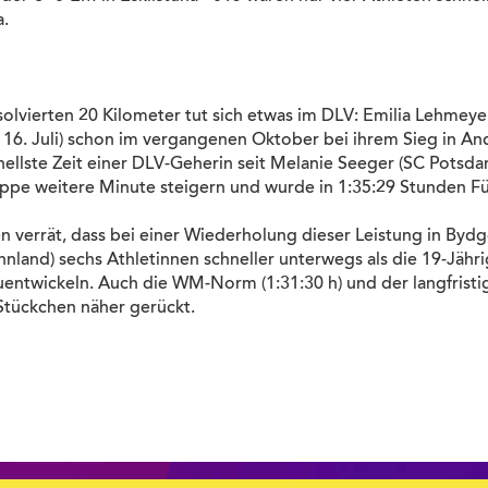
a.
olvierten 20 Kilometer tut sich etwas im DLV: Emilia Lehmeyer 
s 16. Juli) schon im vergangenen Oktober bei ihrem Sieg in A
ellste Zeit einer DLV-Geherin seit Melanie Seeger (SC Potsda
nappe weitere Minute steigern und wurde in 1:35:29 Stunden Fü
en verrät, dass bei einer Wiederholung dieser Leistung in Byd
nnland) sechs Athletinnen schneller unterwegs als die 19-Jähri
entwickeln. Auch die WM-Norm (1:31:30 h) und der langfristi
 Stückchen näher gerückt.