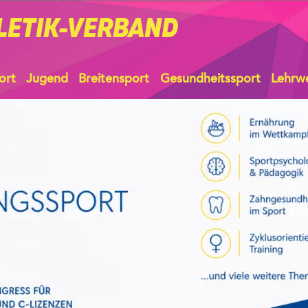
LETIK-VERBAND
ort
Jugend
Breitensport
Gesundheitssport
Lehrw