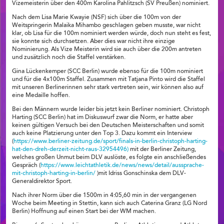
Vizemeisterin über den 400m Karolina Pahlitzsch (SV Preußen) nominiert.
Nach dem Lisa Marie Kwayie (NSF) sich über die 100m von der
Weitspringerin Malaika Mihambo geschlagen geben musste, war nicht
klar, ob Lisa für die 100m nominiert werden würde, doch nun steht es fest,
sie konnte sich durchsetzen. Aber dies war nicht ihre einzige
Nominierung. Als Vize Meisterin wird sie auch über die 200m antreten
und zusätzlich noch die Staffel verstärken.
Gina Lückenkemper (SCC Berlin) wurde ebenso für die 100m nominiert
und für die 4x100m Staffel. Zusammen mit Tatjana Pinto wird die Staffel
mit unseren Berlinerinnen sehr stark vertreten sein, wir können also auf
eine Medaille hoffen.
Bei den Männern wurde leider bis jetzt kein Berliner nominiert. Christoph
Harting (SCC Berlin) hat im Diskuswurf zwar die Norm, er hatte aber
keinen gültigen Versuch bei den Deutschen Meisterschaften und somit
auch keine Platzierung unter den Top 3. Dazu kommt ein Interview
(
https://www.berliner-zeitung.de/sport/finals-in-berlin-christoph-harting-
hat-den-dreh-derzeit-nicht-raus-32954496)
mit der Berliner Zeitung,
welches großen Unmut beim DLV auslöste, es folgte ein anschließendes
Gespräch (
https://www.leichtathletik.de/news/news/detail/aussprache-
mit-christoph-harting-in-berlin/
)mit Idriss Gonschinska dem DLV-
Generaldirektor Sport.
Nach ihrer Norm über die 1500m in 4:05,60 min in der vergangenen
Woche beim Meeting in Stettin, kann sich auch Caterina Granz (LG Nord
Berlin) Hoffnung auf einen Start bei der WM machen.