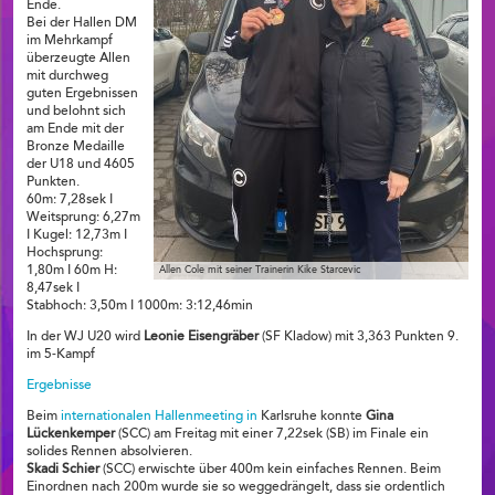
Ende.
Bei der Hallen DM
im Mehrkampf
überzeugte Allen
mit durchweg
guten Ergebnissen
und belohnt sich
am Ende mit der
Bronze Medaille
der U18 und 4605
Punkten.
60m: 7,28sek I
Weitsprung: 6,27m
I Kugel: 12,73m I
Hochsprung:
1,80m I 60m H:
Allen Cole mit seiner Trainerin Kike Starcevic
8,47sek I
Stabhoch: 3,50m I 1000m: 3:12,46min
In der WJ U20 wird
Leonie Eisengräber
(SF Kladow) mit 3,363 Punkten 9.
im 5-Kampf
Ergebnisse
Beim
internationalen Hallenmeeting in
Karlsruhe konnte
Gina
Lückenkemper
(SCC) am Freitag mit einer 7,22sek (SB) im Finale ein
solides Rennen absolvieren.
Skadi Schier
(SCC) erwischte über 400m kein einfaches Rennen. Beim
Einordnen nach 200m wurde sie so weggedrängelt, dass sie ordentlich