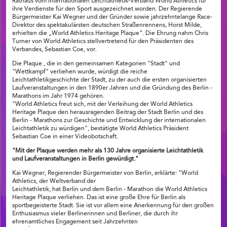
Rathaus vom internationalen Leichtathletik-Verband World Athletics für
ihre Verdienste für den Sport ausgezeichnet worden. Der Regierende
Bürgermeister Kai Wegner und der Gründer sowie jahrzehntelange Race-
Direktor des spektakulärsten deutschen Straßenrennens, Horst Milde,
erhielten die „World Athletics Heritage Plaque“. Die Ehrung nahm Chris
Turner von World Athletics stellvertretend für den Präsidenten des
Verbandes, Sebastian Coe, vor.
Die Plaque , die in den gemeinsamen Kategorien "Stadt" und
"Wettkampf" verliehen wurde, würdigt die reiche
Leichtathletikgeschichte der Stadt, zu der auch die ersten organisierten
Laufveranstaltungen in den 1890er Jahren und die Gründung des Berlin -
Marathons im Jahr 1974 gehören.
"World Athletics freut sich, mit der Verleihung der World Athletics
Heritage Plaque den herausragenden Beitrag der Stadt Berlin und des
Berlin - Marathons zur Geschichte und Entwicklung der internationalen
Leichtathletik zu würdigen", bestätigte World Athletics Präsident
Sebastian Coe in einer Videobotschaft.
"Mit der Plaque werden mehr als 130 Jahre organisierte Leichtathletik
und Laufveranstaltungen in Berlin gewürdigt."
Kai Wegner, Regierender Bürgermeister von Berlin, erklärte: "World
Athletics, der Weltverband der
Leichtathletik, hat Berlin und dem Berlin - Marathon die World Athletics
Heritage Plaque verliehen. Das ist eine große Ehre für Berlin als
sportbegeisterte Stadt. Sie ist vor allem eine Anerkennung für den großen
Enthusiasmus vieler Berlinerinnen und Berliner, die durch ihr
ehrenamtliches Engagement seit Jahrzehnten