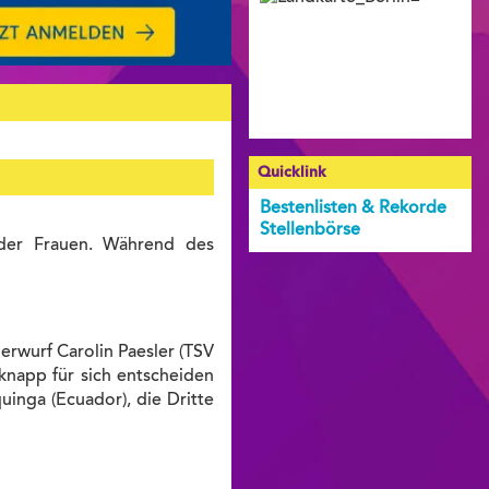
Quicklink
Bestenlisten & Rekorde
Stellenbörse
er Frauen. Während des
rwurf Carolin Paesler (TSV
knapp für sich entscheiden
uinga (Ecuador), die Dritte