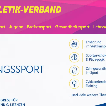
LETIK-VERBAND
ort
Jugend
Breitensport
Gesundheitssport
Lehrw