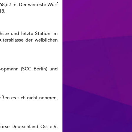
 68,62 m. Der weiteste Wurf
18.
hste und letzte Station im
tersklasse der weiblichen
oopmann (SCC Berlin) und
eßen es sich nicht nehmen,
rse Deutschland Ost e.V.