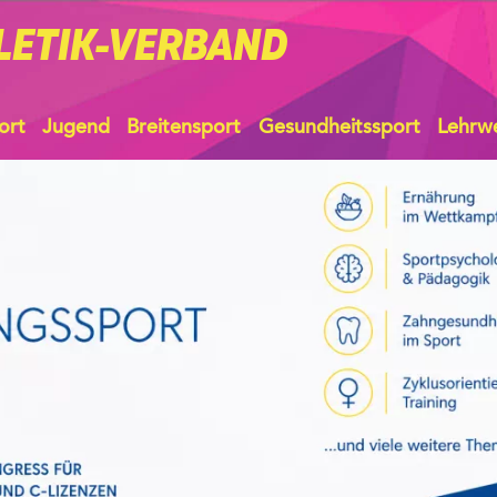
LETIK-VERBAND
ort
Jugend
Breitensport
Gesundheitssport
Lehrw