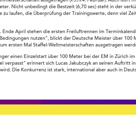
enmeisterschaften ausgetragen (23./24. Februar). Auch dort 
er. Nicht unbedingt die Bestzeit (6,70 sec) steht in der verk
zu laufen, die Überprüfung der Trainingswerte, denn viel Zeit 
r. Ende April stehen die ersten Freiluftrennen im Terminkalend
n Bedingungen nutzen", blickt der Deutsche Meister über 100
 zum ersten Mal Staffel-Weltmeisterschaften ausgetragen wer
r einen Einzelstart über 100 Meter bei der EM in Zürich im V
 verpasst" erinnert sich Lucas Jakubczyk an seinen Auftritt in 
wird. Die Konkurrenz ist stark, international aber auch in Deut