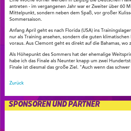
Eine Woche vorher werden in Leipzig die Deutschen Hall
antreten - im vergangenen Jahr war er Zweiter über 60 Met
Mittelpunkt, sondern neben dem Spaß, vor großer Kulisse 
Sommersaison.
Anfang April geht es nach Florida (USA) ins Trainingslage
nur als Training ansehen, sondern die guten klimatische
voraus. Aus Clemont geht es direkt auf die Bahamas, wo
Als Höhepunkt des Sommers hat der ehemalige Weitspringe
habe ich das Finale als Neunter knapp um zwei Hundertstel
Finale ist diesmal das große Ziel. "Auch wenn das schwer 
Zurück
SPONSOREN UND PARTNER