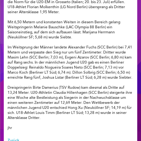
die Norm für die U20-EM in Grosseto (Italien; 20. bis 23. Juli) erfüllen.
U18-Athlet Florian Molkenthin (LG Nord Berlin) übersprang als Dritter
seiner Altersklasse 1,95 Meter.
Mit 6,50 Metern und konstanten Weiten in diesem Bereich gelang
Weitspringerin Melanie Bauschke (LAC Olympia 88 Berlin) ein
Saisoneinstieg, auf dem sich aufbauen lässt. Marijana Herrmann
(Neuköllner SF; 5,68 m) wurde Siebte.
Im Weitsprung der Männer landete Alexander Fuchs (SCC Berlin) bei 7,41
Metern und verpasste den Sieg nur um fünf Zentimeter. Dritter wurde
Maxim Lehn (SCC Berlin; 7,03 m), Evgeni Azarov (SCC Berlin; 6,80 m) kam
auf Rang sechs. In der männlichen Jugend U20 gab es einen Berliner
Doppelsieg: Reinaldo Nogueira Soares Neto (SCC Berlin; 7,13 m) vor
Marco Koch (Berliner LT Süd; 6,74 m). Dillon Solbrig (SCC Berlin; 6,50 m)
erreichte Rang fünf, Joshua Listar (Berliner LT Süd; 6,28 m) wurde Siebter.
Dreispringerin Birte Damerius (TSV Rudow) kam diesmal als Dritte auf
13,24 Meter. U20-Athletin Claudia Hillenhagen (SCC Berlin) steigerte ihre
eine Woche alte Bestleistung als Siegerin in der Nachwuchsklasse um
einen weiteren Zentimeter auf 12,69 Meter. Den Wettbewerb der
männlichen Jugend U20 entschied Hong Xu (Neuköllner SF; 14,19 m) für
sich. U18-Athlet Louis Timm (Berliner LT Süd; 13,28 m) wurde in seiner
Altersklasse Dritter.
jhr
Zurück