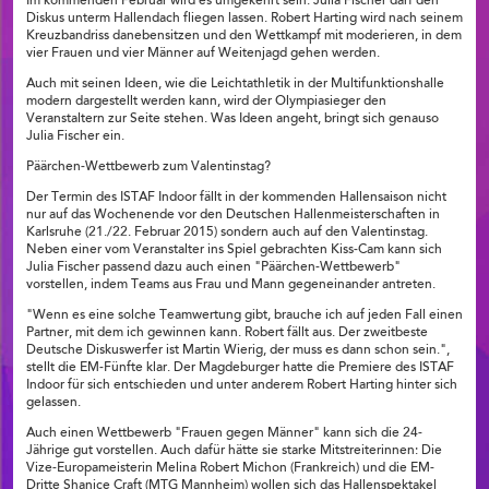
Im kommenden Februar wird es umgekehrt sein: Julia Fischer darf den
Diskus unterm Hallendach fliegen lassen. Robert Harting wird nach seinem
Kreuzbandriss danebensitzen und den Wettkampf mit moderieren, in dem
vier Frauen und vier Männer auf Weitenjagd gehen werden.
Auch mit seinen Ideen, wie die Leichtathletik in der Multifunktionshalle
modern dargestellt werden kann, wird der Olympiasieger den
Veranstaltern zur Seite stehen. Was Ideen angeht, bringt sich genauso
Julia Fischer ein.
Päärchen-Wettbewerb zum Valentinstag?
Der Termin des ISTAF Indoor fällt in der kommenden Hallensaison nicht
nur auf das Wochenende vor den Deutschen Hallenmeisterschaften in
Karlsruhe (21./22. Februar 2015) sondern auch auf den Valentinstag.
Neben einer vom Veranstalter ins Spiel gebrachten Kiss-Cam kann sich
Julia Fischer passend dazu auch einen "Päärchen-Wettbewerb"
vorstellen, indem Teams aus Frau und Mann gegeneinander antreten.
"Wenn es eine solche Teamwertung gibt, brauche ich auf jeden Fall einen
Partner, mit dem ich gewinnen kann. Robert fällt aus. Der zweitbeste
Deutsche Diskuswerfer ist Martin Wierig, der muss es dann schon sein.",
stellt die EM-Fünfte klar. Der Magdeburger hatte die Premiere des ISTAF
Indoor für sich entschieden und unter anderem Robert Harting hinter sich
gelassen.
Auch einen Wettbewerb "Frauen gegen Männer" kann sich die 24-
Jährige gut vorstellen. Auch dafür hätte sie starke Mitstreiterinnen: Die
Vize-Europameisterin Melina Robert Michon (Frankreich) und die EM-
Dritte Shanice Craft (MTG Mannheim) wollen sich das Hallenspektakel