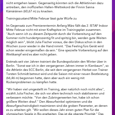
nicht entgehen lassen. Gegenseitig könnten sich die Athletinnen dazu
antreiben, den inoffiziellen Hallen-Weltrekord der Finnin Sanna
Kämäräinen (60,67 m) zu knacken.
Trainingszustand Mitte Februar lässt gute Würfe zu
Im Gegensatz zum Premierentermin Anfang März fällt das 2. ISTAF Indoor
Mitte Februar nicht mit einer Kraftspitze im Trainingsplan zusammen.
"Auch wenn ich zu diesem Zeitpunkt durch die Vorbereitung auf den
Sommer nicht hundertprozentig fit und spritzig bin, werden gute Weiten
möglich sein", blickt Julia Fischer voraus, die den Diskus schon in den
Wochen zuvor wieder in die Hand nimmt. "Das Feeling fürs Gerät wird
schon wieder einigermaßen da sein." Eine spezielle Vorbereitung auf den
Wettkampf wird es aber nicht geben.
Erstmals seit vier Jahren trainiert die Bundespolizistin den Winter über in
Berlin. "Sonst war ich in den vergangenen Jahren immer in Kienbaum", so
die Athletin des SCC Berlin, die seit dem vergangenen Herbst von Trainer
Torsten Schmidt betreut wird und die Saison mit einer neuen Bestleistung
(66,46 m) begonnen hatte, dann aber auch ein wenig mit
Rückenproblemen zu kämpfen hatte.
"Wir haben viel umgestellt im Training, aber natürlich noch nicht alles",
erzählt Julia Fischer, die sich vor allem technisch noch stabilisieren und
verbessern möchte. "Von den Zubringerwerten her, habe ich schon
größere Weiten drauf." Den Abwurfwinkel optimieren und die
Abwurfgeschwindigkeit maximieren sind die groben Parameter, an denen
es zu arbeiten gilt. "Wir wollen dieses Jahr einen guten Plan für die
olympischen Spiele in Rio erarbeiten. Das ist die oberste Priorität." Das