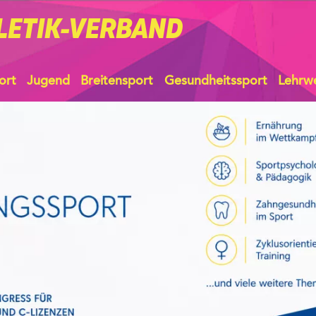
LETIK-VERBAND
ort
Jugend
Breitensport
Gesundheitssport
Lehrw