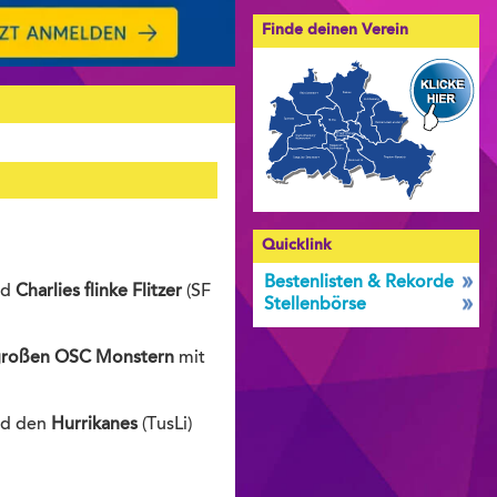
Finde deinen Verein
Quicklink
Bestenlisten & Rekorde
nd
Charlies flinke Flitzer
(SF
Stellenbörse
roßen OSC Monstern
mit
nd den
Hurrikanes
(TusLi)