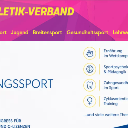
LETIK-VERBAND
ort
Jugend
Breitensport
Gesundheitssport
Lehrw