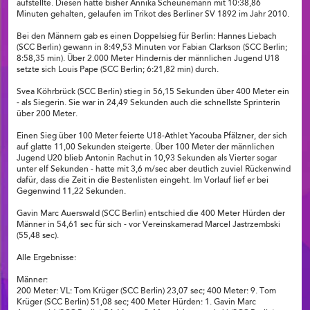
aufstellte. Diesen hatte bisher Annika Scheunemann mit 10:38,86
Minuten gehalten, gelaufen im Trikot des Berliner SV 1892 im Jahr 2010.
Bei den Männern gab es einen Doppelsieg für Berlin: Hannes Liebach
(SCC Berlin) gewann in 8:49,53 Minuten vor Fabian Clarkson (SCC Berlin;
8:58,35 min). Über 2.000 Meter Hindernis der männlichen Jugend U18
setzte sich Louis Pape (SCC Berlin; 6:21,82 min) durch.
Svea Köhrbrück (SCC Berlin) stieg in 56,15 Sekunden über 400 Meter ein
- als Siegerin. Sie war in 24,49 Sekunden auch die schnellste Sprinterin
über 200 Meter.
Einen Sieg über 100 Meter feierte U18-Athlet Yacouba Pfälzner, der sich
auf glatte 11,00 Sekunden steigerte. Über 100 Meter der männlichen
Jugend U20 blieb Antonin Rachut in 10,93 Sekunden als Vierter sogar
unter elf Sekunden - hatte mit 3,6 m/sec aber deutlich zuviel Rückenwind
dafür, dass die Zeit in die Bestenlisten eingeht. Im Vorlauf lief er bei
Gegenwind 11,22 Sekunden.
Gavin Marc Auerswald (SCC Berlin) entschied die 400 Meter Hürden der
Männer in 54,61 sec für sich - vor Vereinskamerad Marcel Jastrzembski
(55,48 sec).
Alle Ergebnisse:
Männer:
200 Meter: VL: Tom Krüger (SCC Berlin) 23,07 sec; 400 Meter: 9. Tom
Krüger (SCC Berlin) 51,08 sec; 400 Meter Hürden: 1. Gavin Marc