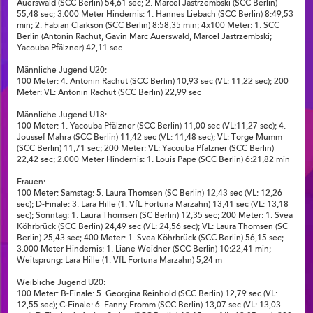
Auerswald (SCC Berlin) 54,61 sec; 2. Marcel Jastrzembski (SCC Berlin)
55,48 sec; 3.000 Meter Hindernis: 1. Hannes Liebach (SCC Berlin) 8:49,53
min; 2. Fabian Clarkson (SCC Berlin) 8:58,35 min; 4x100 Meter: 1. SCC
Berlin (Antonin Rachut, Gavin Marc Auerswald, Marcel Jastrzembski;
Yacouba Pfälzner) 42,11 sec
Männliche Jugend U20:
100 Meter: 4. Antonin Rachut (SCC Berlin) 10,93 sec (VL: 11,22 sec); 200
Meter: VL: Antonin Rachut (SCC Berlin) 22,99 sec
Männliche Jugend U18:
100 Meter: 1. Yacouba Pfälzner (SCC Berlin) 11,00 sec (VL:11,27 sec); 4.
Joussef Mahra (SCC Berlin) 11,42 sec (VL: 11,48 sec); VL: Torge Mumm
(SCC Berlin) 11,71 sec; 200 Meter: VL: Yacouba Pfälzner (SCC Berlin)
22,42 sec; 2.000 Meter Hindernis: 1. Louis Pape (SCC Berlin) 6:21,82 min
Frauen:
100 Meter: Samstag: 5. Laura Thomsen (SC Berlin) 12,43 sec (VL: 12,26
sec); D-Finale: 3. Lara Hille (1. VfL Fortuna Marzahn) 13,41 sec (VL: 13,18
sec); Sonntag: 1. Laura Thomsen (SC Berlin) 12,35 sec; 200 Meter: 1. Svea
Köhrbrück (SCC Berlin) 24,49 sec (VL: 24,56 sec); VL: Laura Thomsen (SC
Berlin) 25,43 sec; 400 Meter: 1. Svea Köhrbrück (SCC Berlin) 56,15 sec;
3.000 Meter Hindernis: 1. Liane Weidner (SCC Berlin) 10:22,41 min;
Weitsprung: Lara Hille (1. VfL Fortuna Marzahn) 5,24 m
Weibliche Jugend U20:
100 Meter: B-Finale: 5. Georgina Reinhold (SCC Berlin) 12,79 sec (VL:
12,55 sec); C-Finale: 6. Fanny Fromm (SCC Berlin) 13,07 sec (VL: 13,03