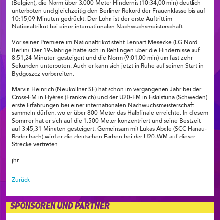
(Belgien), die Norm über 3.000 Meter Hindernis (10:34,00 min) deutlich
unterboten und gleichzeitig den Berliner Rekord der Frauenklasse bis auf
10:15,09 Minuten gedrückt. Der Lohn ist der erste Auftritt im
Nationaltrikot bei einer internationalen Nachwuchsmeisterschaft.
Vor seiner Premiere im Nationaltrikot steht Lennart Mesecke (LG Nord
Berlin). Der 19-Jährige hatte sich in Rehlingen über die Hindernisse auf
8:51,24 Minuten gesteigert und die Norm (9:01,00 min) um fast zehn
Sekunden unterboten. Auch er kann sich jetzt in Ruhe auf seinen Start in
Bydgoszcz vorbereiten.
Marvin Heinrich (Neuköllner SF) hat schon im vergangenen Jahr bei der
Cross-EM in Hyères (Frankreich) und der U20-EM in Eskilstuna (Schweden)
erste Erfahrungen bei einer internationalen Nachwuchsmeisterschaft
sammeln dürfen, wo er über 800 Meter das Halbfinale erreichte. In diesem
Sommer hat er sich auf die 1.500 Meter konzentriert und seine Bestzeit
auf 3:45,31 Minuten gesteigert. Gemeinsam mit Lukas Abele (SCC Hanau-
Rodenbach) wird er die deutschen Farben bei der U20-WM auf dieser
Strecke vertreten.
jhr
Zurück
SPONSOREN UND PARTNER