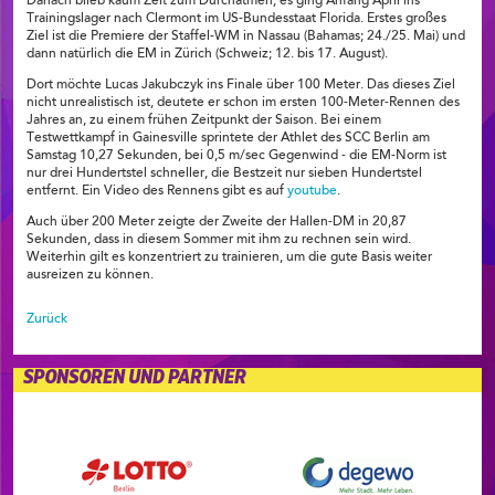
Danach blieb kaum Zeit zum Durchatmen, es ging Anfang April ins
Trainingslager nach Clermont im US-Bundesstaat Florida. Erstes großes
Ziel ist die Premiere der Staffel-WM in Nassau (Bahamas; 24./25. Mai) und
dann natürlich die EM in Zürich (Schweiz; 12. bis 17. August).
Dort möchte Lucas Jakubczyk ins Finale über 100 Meter. Das dieses Ziel
nicht unrealistisch ist, deutete er schon im ersten 100-Meter-Rennen des
Jahres an, zu einem frühen Zeitpunkt der Saison. Bei einem
Testwettkampf in Gainesville sprintete der Athlet des SCC Berlin am
Samstag 10,27 Sekunden, bei 0,5 m/sec Gegenwind - die EM-Norm ist
nur drei Hundertstel schneller, die Bestzeit nur sieben Hundertstel
entfernt. Ein Video des Rennens gibt es auf
youtube
.
Auch über 200 Meter zeigte der Zweite der Hallen-DM in 20,87
Sekunden, dass in diesem Sommer mit ihm zu rechnen sein wird.
Weiterhin gilt es konzentriert zu trainieren, um die gute Basis weiter
ausreizen zu können.
Zurück
SPONSOREN UND PARTNER