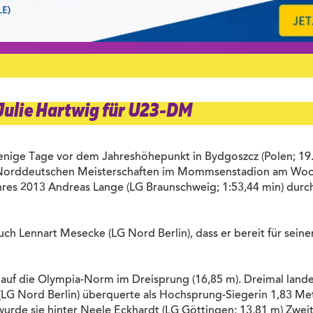
Julie Hartwig für U23-DM
enige Tage vor dem Jahreshöhepunkt in Bydgoszcz (Polen; 19. b
en Norddeutschen Meisterschaften im Mommsenstadion am Wo
es 2013 Andreas Lange (LG Braunschweig; 1:53,44 min) durch.
uch Lennart Mesecke (LG Nord Berlin), dass er bereit für sein
f auf die Olympia-Norm im Dreisprung (16,85 m). Dreimal lande
LG Nord Berlin) überquerte als Hochsprung-Siegerin 1,83 Met
rde sie hinter Neele Eckhardt (LG Göttingen; 13,81 m) Zweit