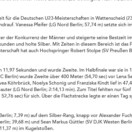
reit für die Deutschen U23-Meisterschaften in Wattenscheid (23
drauf. Vanessa Pfeifer (LG Nord Berlin; 57,74 m) setzte sich
r der Konkurrenz der Männer und steigerte seine Bestzeit im
ekunden und holte Silber. Mit Zeiten in diesem Bereich ist das
sterschaft hat auch Hochspringer Robert Stolpe (SV Preußen Be
 in 11,97 Sekunden und wurde Zweite. Im Halbfinale war sie i
C Berlin) wurde Zweite über 400 Meter (54,70 sec) vor Lena Se
Svea Köhrbrück, Noelya Schonig und Franziska Kindt lief in 47,
auter (LG Nord Berlin; 2:14,13 min). Zum Titel fehlten nur fün
,76 sec) für sich. Über die Flachstrecke legte er einen Tag s
lin; 7,39 m) auf dem Silber-Rang, knapp vor Alexander Fuchs
erlin; 39,68 m) und Sean Markus Güttler (SV DJK Westen Berlin
11,37 m) im Kugelstoßen.