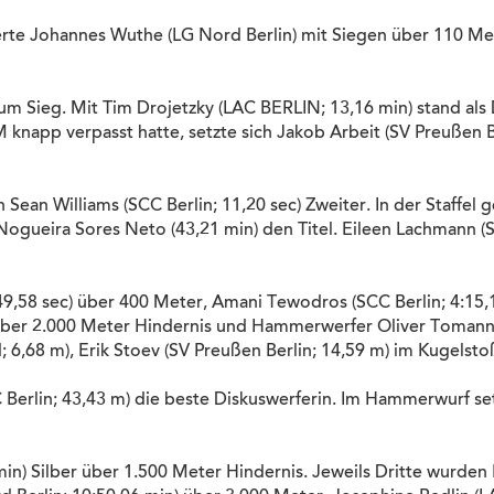
te Johannes Wuthe (LG Nord Berlin) mit Siegen über 110 Met
m Sieg. Mit Tim Drojetzky (LAC BERLIN; 13,16 min) stand als 
knapp verpasst hatte, setzte sich Jakob Arbeit (SV Preußen B
ean Williams (SCC Berlin; 11,20 sec) Zweiter. In der Staffel
ogueira Sores Neto (43,21 min) den Titel. Eileen Lachmann (S
9,58 sec) über 400 Meter, Amani Tewodros (SCC Berlin; 4:15,
über 2.000 Meter Hindernis und Hammerwerfer Oliver Tomann (
 6,68 m), Erik Stoev (SV Preußen Berlin; 14,59 m) im Kugelsto
 Berlin; 43,43 m) die beste Diskuswerferin. Im Hammerwurf s
in) Silber über 1.500 Meter Hindernis. Jeweils Dritte wurden