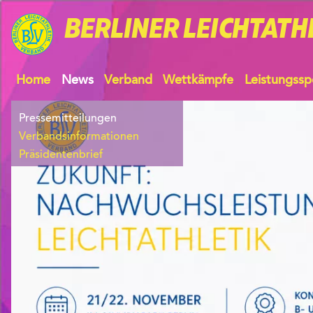
BERLINER
LEICHTATH
Home
News
Verband
Wettkämpfe
Leistungssp
Pressemitteilungen
Verbandsinformationen
Präsidentenbrief