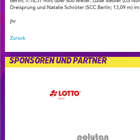
Berlin; 2:16,37 min) über 800 Meter, Luise Siebler (LG No
Dreisprung und Natalie Schröter (SCC Berlin; 13,09 m) i
jhr
Zurück
SPONSOREN UND PARTNER