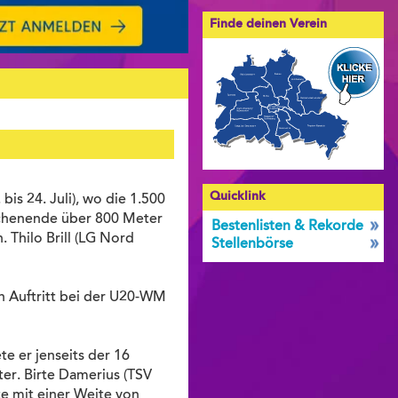
Finde deinen Verein
Quicklink
is 24. Juli), wo die 1.500
chenende über 800 Meter
Bestenlisten & Rekorde
 Thilo Brill (LG Nord
Stellenbörse
en Auftritt bei der U20-WM
te er jenseits der 16
er. Birte Damerius (TSV
e mit einer Weite von