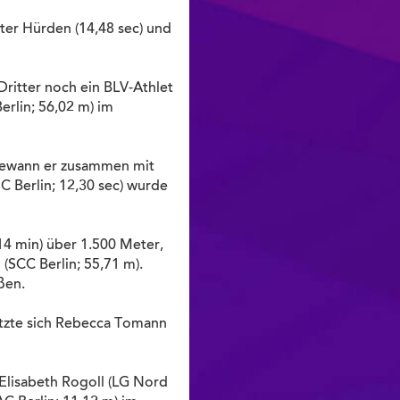
er Hürden (14,48 sec) und
Dritter noch ein BLV-Athlet
erlin; 56,02 m) im
 gewann er zusammen mit
C Berlin; 12,30 sec) wurde
14 min) über 1.500 Meter,
SCC Berlin; 55,71 m).
ßen.
etzte sich Rebecca Tomann
 Elisabeth Rogoll (LG Nord