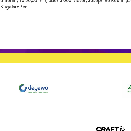
rd Berlin; 10:50,06 min) über 3.000 Meter, Josephine Redlin (L
m Kugelstoßen.