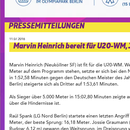
PRESSEMITTEILUNGEN
11.07.2016
Marvin Heinrich bereit für U20-WM, 
Marvin Heinrich (Neuköllner SF) ist fit für die U20-WM. W
Meter auf dem Programm stehen, setzte er sich bei d
in 1:52,58 Minuten gegen den Deutschen Meister des Jahr
Berlin) steigerte sich als Dritter auf 1:53,61 Minuten.
Als Sieger über 5.000 Meter in 15:02,80 Minuten zeigte a
über die Hindernisse ist.
Raúl Spank (LG Nord Berlin) startete einen letzten Angrif
Meter, der beste Sprung: 16,18 Meter. Jossie Graumann (
Rudow; 6,12 m) gewann den Weitsprung, im Dreisprung wu