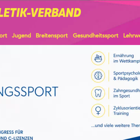
LETIK-VERBAND
ort
Jugend
Breitensport
Gesundheitssport
Lehrw