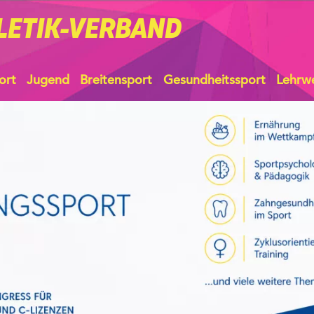
LETIK-VERBAND
ort
Jugend
Breitensport
Gesundheitssport
Lehrw