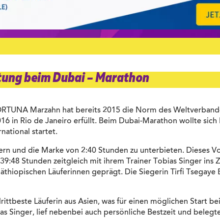
tung beim Dubai – Marathon
 FORTUNA Marzahn hat bereits 2015 die Norm des Weltverbande
6 in Rio de Janeiro erfüllt. Beim Dubai-Marathon wollte sich
national startet.
ssern und die Marke von 2:40 Stunden zu unterbieten. Dieses 
9:48 Stunden zeitgleich mit ihrem Trainer Tobias Singer ins Z
hiopischen Läuferinnen geprägt. Die Siegerin Tirfi Tsegaye B
rittbeste Läuferin aus Asien, was für einen möglichen Start b
ias Singer, lief nebenbei auch persönliche Bestzeit und beleg