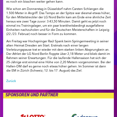
es noch ein bisschen weiter gehen kann.
Wie schon am Donnerstag in Düsseldorf nahm Carsten Schlangen die
1.500 Meter in Angriff. Das Tempo an der Spitze war diesmal etwas höher,
für den Mittelstreckler der LG Nord Berlin kam am Ende eine ähnliche Zeit
heraus wie zwei Tage zuvor: 3:43,50 Minuten. Damit geht es jetzt noch
einmal ins Trainingslager, um ein paar krankheitsbedingt ausgefallene
Einheiten nachzuholen und für die Deutschen Meisterschaften in Leipzig
(22./23. Februar) noch besser in Form zu kommen.
Am Freitag war Hochspringer Raúl Spank beim Springermeeting in seiner
alten Heimat Dresden am Start. Erstmals nach einer langen
Verletzungspause trat er wieder mit dem starken linken Absprungbein an.
Der Athlet der LG Nord Berlin floppte über 2,18 Meter und blieb damit im
Rahmen seiner Erwartungen. Für die laufende Hallensaison hat sich der
25-Jährige erst einmal eine Höhe von 2,20 Metern vorgenommen. Bei der
Hallen-DM darf es gerne noch etwas höher gehen. Im Sommer ist dann
die EM in Zürich (Schweiz; 12. bis 17. August) das Ziel.
Zurück
SPONSOREN UND PARTNER