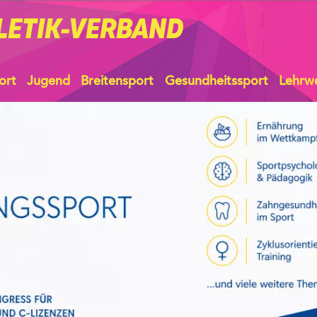
LETIK-VERBAND
ort
Jugend
Breitensport
Gesundheitssport
Lehrw