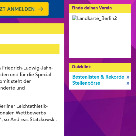
Finde deinen Verein
Quicklink
im Friedrich-Ludwig-Jahn-
rden und für die Special
Bestenlisten & Rekorde
Somit steht der
Stellenbörse
hinderte und
rliner Leichtathletik-
tionalen Wettbewerbs
, so Andreas Statzkowski.