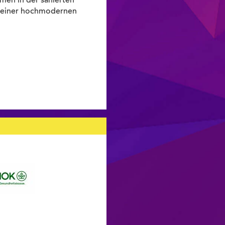
men in der sanierten
f einer hochmodernen