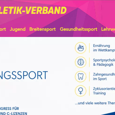
LETIK-VERBAND
ort
Jugend
Breitensport
Gesundheitssport
Lehrw