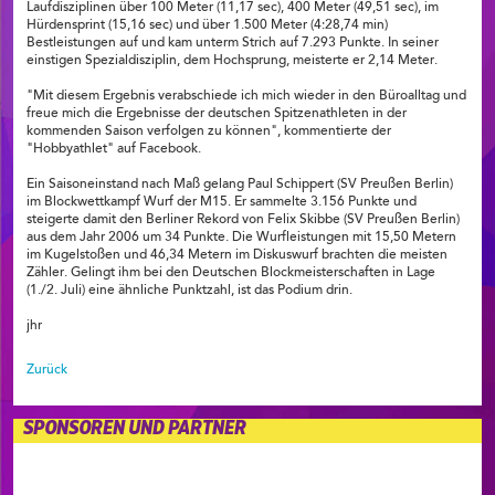
Laufdisziplinen über 100 Meter (11,17 sec), 400 Meter (49,51 sec), im
Hürdensprint (15,16 sec) und über 1.500 Meter (4:28,74 min)
Bestleistungen auf und kam unterm Strich auf 7.293 Punkte. In seiner
einstigen Spezialdisziplin, dem Hochsprung, meisterte er 2,14 Meter.
"Mit diesem Ergebnis verabschiede ich mich wieder in den Büroalltag und
freue mich die Ergebnisse der deutschen Spitzenathleten in der
kommenden Saison verfolgen zu können", kommentierte der
"Hobbyathlet" auf Facebook.
Ein Saisoneinstand nach Maß gelang Paul Schippert (SV Preußen Berlin)
im Blockwettkampf Wurf der M15. Er sammelte 3.156 Punkte und
steigerte damit den Berliner Rekord von Felix Skibbe (SV Preußen Berlin)
aus dem Jahr 2006 um 34 Punkte. Die Wurfleistungen mit 15,50 Metern
im Kugelstoßen und 46,34 Metern im Diskuswurf brachten die meisten
Zähler. Gelingt ihm bei den Deutschen Blockmeisterschaften in Lage
(1./2. Juli) eine ähnliche Punktzahl, ist das Podium drin.
jhr
Zurück
SPONSOREN UND PARTNER