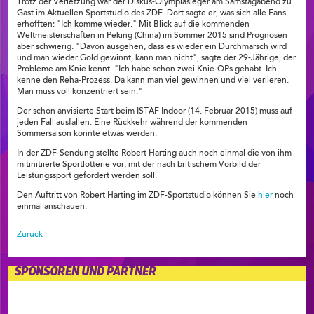
Trotz der Verletzung war der Diskus-Olympiasieger am Samstagabend zu
Gast im Aktuellen Sportstudio des ZDF. Dort sagte er, was sich alle Fans
erhofften: "Ich komme wieder." Mit Blick auf die kommenden
Weltmeisterschaften in Peking (China) im Sommer 2015 sind Prognosen
aber schwierig. "Davon ausgehen, dass es wieder ein Durchmarsch wird
und man wieder Gold gewinnt, kann man nicht", sagte der 29-Jährige, der
Probleme am Knie kennt. "Ich habe schon zwei Knie-OPs gehabt. Ich
kenne den Reha-Prozess. Da kann man viel gewinnen und viel verlieren.
Man muss voll konzentriert sein."
Der schon anvisierte Start beim ISTAF Indoor (14. Februar 2015) muss auf
jeden Fall ausfallen. Eine Rückkehr während der kommenden
Sommersaison könnte etwas werden.
In der ZDF-Sendung stellte Robert Harting auch noch einmal die von ihm
mitinitiierte Sportlotterie vor, mit der nach britischem Vorbild der
Leistungssport gefördert werden soll.
Den Auftritt von Robert Harting im ZDF-Sportstudio können Sie
hier
noch
einmal anschauen.
Zurück
SPONSOREN UND PARTNER