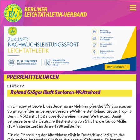
BERLINER
LEICHTATHLETIK-VERBAND
PRESSEMITTEILUNGEN
01.09.2016
Roland Gröger läuft Senioren-Weltrekord
Im Einlagewettbewerb des Jedermann-Mehrkampfes des VfV Spandau am
Sonntag lief der amtierende Senioren-Weltmeister Roland Gröger (TopFit
Berlin, M50) mit 51,02 s über 400m einen neuen Weltrekord. Damit
verbesserte er die Deutsche Bestleistung von 51,31 s, die Guido Müller
(TSV Vaterstetten) im Jahre 1988 aufstellte.
Für die Einordnung der Altersklasse zählt in Deutschland lediglich das