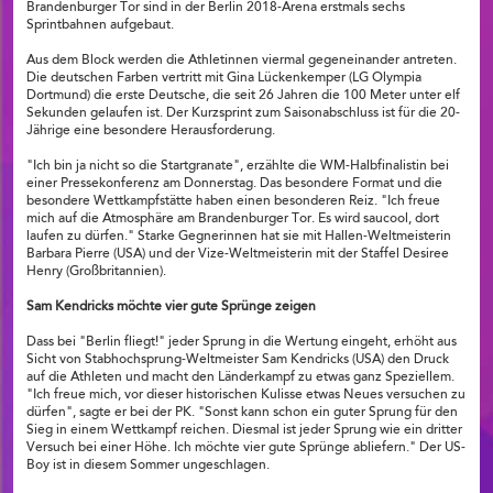
Brandenburger Tor sind in der Berlin 2018-Arena erstmals sechs
Sprintbahnen aufgebaut.
Aus dem Block werden die Athletinnen viermal gegeneinander antreten.
Die deutschen Farben vertritt mit Gina Lückenkemper (LG Olympia
Dortmund) die erste Deutsche, die seit 26 Jahren die 100 Meter unter elf
Sekunden gelaufen ist. Der Kurzsprint zum Saisonabschluss ist für die 20-
Jährige eine besondere Herausforderung.
"Ich bin ja nicht so die Startgranate", erzählte die WM-Halbfinalistin bei
einer Pressekonferenz am Donnerstag. Das besondere Format und die
besondere Wettkampfstätte haben einen besonderen Reiz. "Ich freue
mich auf die Atmosphäre am Brandenburger Tor. Es wird saucool, dort
laufen zu dürfen." Starke Gegnerinnen hat sie mit Hallen-Weltmeisterin
Barbara Pierre (USA) und der Vize-Weltmeisterin mit der Staffel Desiree
Henry (Großbritannien).
Sam Kendricks möchte vier gute Sprünge zeigen
Dass bei "Berlin fliegt!" jeder Sprung in die Wertung eingeht, erhöht aus
Sicht von Stabhochsprung-Weltmeister Sam Kendricks (USA) den Druck
auf die Athleten und macht den Länderkampf zu etwas ganz Speziellem.
"Ich freue mich, vor dieser historischen Kulisse etwas Neues versuchen zu
dürfen", sagte er bei der PK. "Sonst kann schon ein guter Sprung für den
Sieg in einem Wettkampf reichen. Diesmal ist jeder Sprung wie ein dritter
Versuch bei einer Höhe. Ich möchte vier gute Sprünge abliefern." Der US-
Boy ist in diesem Sommer ungeschlagen.