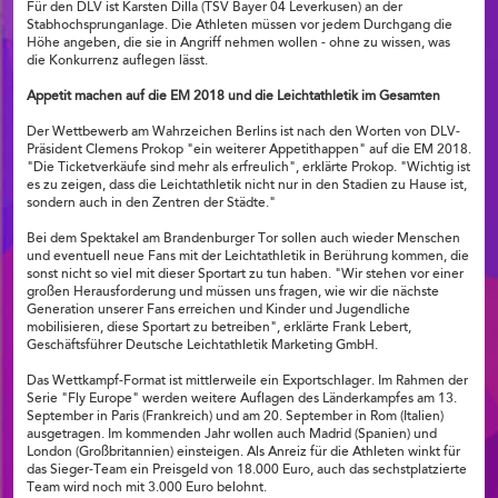
Für den DLV ist Karsten Dilla (TSV Bayer 04 Leverkusen) an der
Stabhochsprunganlage. Die Athleten müssen vor jedem Durchgang die
Höhe angeben, die sie in Angriff nehmen wollen - ohne zu wissen, was
die Konkurrenz auflegen lässt.
Appetit machen auf die EM 2018 und die Leichtathletik im Gesamten
Der Wettbewerb am Wahrzeichen Berlins ist nach den Worten von DLV-
Präsident Clemens Prokop "ein weiterer Appetithappen" auf die EM 2018.
"Die Ticketverkäufe sind mehr als erfreulich", erklärte Prokop. "Wichtig ist
es zu zeigen, dass die Leichtathletik nicht nur in den Stadien zu Hause ist,
sondern auch in den Zentren der Städte."
Bei dem Spektakel am Brandenburger Tor sollen auch wieder Menschen
und eventuell neue Fans mit der Leichtathletik in Berührung kommen, die
sonst nicht so viel mit dieser Sportart zu tun haben. "Wir stehen vor einer
großen Herausforderung und müssen uns fragen, wie wir die nächste
Generation unserer Fans erreichen und Kinder und Jugendliche
mobilisieren, diese Sportart zu betreiben", erklärte Frank Lebert,
Geschäftsführer Deutsche Leichtathletik Marketing GmbH.
Das Wettkampf-Format ist mittlerweile ein Exportschlager. Im Rahmen der
Serie "Fly Europe" werden weitere Auflagen des Länderkampfes am 13.
September in Paris (Frankreich) und am 20. September in Rom (Italien)
ausgetragen. Im kommenden Jahr wollen auch Madrid (Spanien) und
London (Großbritannien) einsteigen. Als Anreiz für die Athleten winkt für
das Sieger-Team ein Preisgeld von 18.000 Euro, auch das sechstplatzierte
Team wird noch mit 3.000 Euro belohnt.