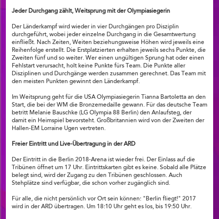
Jeder Durchgang zählt, Weitsprung mit der Olympiasiegerin
Der Länderkampf wird wieder in vier Durchgängen pro Disziplin
durchgeführt, wobei jeder einzelne Durchgang in die Gesamtwertung
einfließt. Nach Zeiten, Weiten beziehungsweise Höhen wird jeweils eine
Reihenfolge erstellt. Die Erstplatzierten erhalten jeweils sechs Punkte, die
Zweiten fünf und so weiter. Wer einen ungültigen Sprung hat oder einen
Fehlstart verursacht, holt keine Punkte fürs Team. Die Punkte aller
Disziplinen und Durchgänge werden zusammen gerechnet. Das Team mit
den meisten Punkten gewinnt den Länderkampf.
Im Weitsprung geht für die USA Olympiasiegerin Tianna Bartoletta an den
Start, die bei der WM die Bronzemedaille gewann. Für das deutsche Team
betritt Melanie Bauschke (LG Olympia 88 Berlin) den Anlaufsteg, der
damit ein Heimspiel bevorsteht. Großbritannien wird von der Zweiten der
Hallen-EM Lorraine Ugen vertreten.
Freier Eintritt und Live-Übertragung in der ARD
Der Eintritt in die Berlin 2018-Arena ist wieder frei. Der Einlass auf die
Tribünen öffnet um 17 Uhr. Eintrittskarten gibt es keine. Sobald alle Plätze
belegt sind, wird der Zugang zu den Tribünen geschlossen. Auch
Stehplätze sind verfügbar, die schon vorher zugänglich sind.
Für alle, die nicht persönlich vor Ort sein können: "Berlin fliegt!" 2017
wird in der ARD übertragen. Um 18:10 Uhr geht es los, bis 19:50 Uhr.