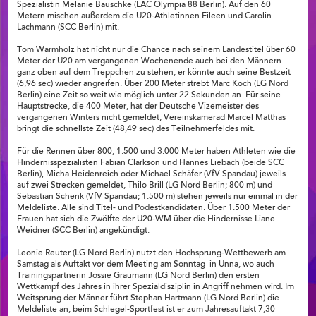
Spezialistin Melanie Bauschke (LAC Olympia 88 Berlin). Auf den 60
Metern mischen außerdem die U20-Athletinnen Eileen und Carolin
Lachmann (SCC Berlin) mit.
Tom Warmholz hat nicht nur die Chance nach seinem Landestitel über 60
Meter der U20 am vergangenen Wochenende auch bei den Männern
ganz oben auf dem Treppchen zu stehen, er könnte auch seine Bestzeit
(6,96 sec) wieder angreifen. Über 200 Meter strebt Marc Koch (LG Nord
Berlin) eine Zeit so weit wie möglich unter 22 Sekunden an. Für seine
Hauptstrecke, die 400 Meter, hat der Deutsche Vizemeister des
vergangenen Winters nicht gemeldet, Vereinskamerad Marcel Matthäs
bringt die schnellste Zeit (48,49 sec) des Teilnehmerfeldes mit.
Für die Rennen über 800, 1.500 und 3.000 Meter haben Athleten wie die
Hindernisspezialisten Fabian Clarkson und Hannes Liebach (beide SCC
Berlin), Micha Heidenreich oder Michael Schäfer (VfV Spandau) jeweils
auf zwei Strecken gemeldet, Thilo Brill (LG Nord Berlin; 800 m) und
Sebastian Schenk (VfV Spandau; 1.500 m) stehen jeweils nur einmal in der
Meldeliste. Alle sind Titel- und Podestkandidaten. Über 1.500 Meter der
Frauen hat sich die Zwölfte der U20-WM über die Hindernisse Liane
Weidner (SCC Berlin) angekündigt.
Leonie Reuter (LG Nord Berlin) nutzt den Hochsprung-Wettbewerb am
Samstag als Auftakt vor dem Meeting am Sonntag in Unna, wo auch
Trainingspartnerin Jossie Graumann (LG Nord Berlin) den ersten
Wettkampf des Jahres in ihrer Spezialdisziplin in Angriff nehmen wird. Im
Weitsprung der Männer führt Stephan Hartmann (LG Nord Berlin) die
Meldeliste an, beim Schlegel-Sportfest ist er zum Jahresauftakt 7,30