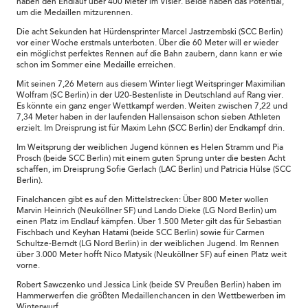
haben den Endlauf über 400 Meter im Visier. Beide haben das Potential,
um die Medaillen mitzurennen.
Die acht Sekunden hat Hürdensprinter Marcel Jastrzembski (SCC Berlin)
vor einer Woche erstmals unterboten. Über die 60 Meter will er wieder
ein möglichst perfektes Rennen auf die Bahn zaubern, dann kann er wie
schon im Sommer eine Medaille erreichen.
Mit seinen 7,26 Metern aus diesem Winter liegt Weitspringer Maximilian
Wolfram (SC Berlin) in der U20-Bestenliste in Deutschland auf Rang vier.
Es könnte ein ganz enger Wettkampf werden. Weiten zwischen 7,22 und
7,34 Meter haben in der laufenden Hallensaison schon sieben Athleten
erzielt. Im Dreisprung ist für Maxim Lehn (SCC Berlin) der Endkampf drin.
Im Weitsprung der weiblichen Jugend können es Helen Stramm und Pia
Prosch (beide SCC Berlin) mit einem guten Sprung unter die besten Acht
schaffen, im Dreisprung Sofie Gerlach (LAC Berlin) und Patricia Hülse (SCC
Berlin).
Finalchancen gibt es auf den Mittelstrecken: Über 800 Meter wollen
Marvin Heinrich (Neuköllner SF) und Lando Dieke (LG Nord Berlin) um
einen Platz im Endlauf kämpfen. Über 1.500 Meter gilt das für Sebastian
Fischbach und Keyhan Hatami (beide SCC Berlin) sowie für Carmen
Schultze-Berndt (LG Nord Berlin) in der weiblichen Jugend. Im Rennen
über 3.000 Meter hofft Nico Matysik (Neuköllner SF) auf einen Platz weit
vorne.
Robert Sawczenko und Jessica Link (beide SV Preußen Berlin) haben im
Hammerwerfen die größten Medaillenchancen in den Wettbewerben im
Winterwurf.