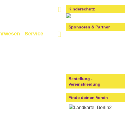
Kinderschutz
Sponsoren & Partner
hrwesen
Service
Bestellung -
Vereinskleidung
Finde deinen Verein