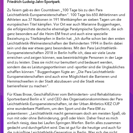
Friedrich-Ludwig-Jahn-Sportpark
.
Zu feiern gab es den Countdown „100 Tage bis zu den Para
Leichtathletik-Europameisterschaften“. 100 Tage bis 650 Athletinnen und
Athleten aus 37 Nationen in 191 Wettkämpfen an sieben Tagen um die
europäischen Titel kämpfen. Vor Ort war auch Marianne Buggenhagen,
die erfolgreichste deutsche ehemalige Paralympische Sportlerin, die sich
ganz besonders auf die Heim-EM freut und auch eine spezielle
Beziehung zu Titelkämpfen in Berlin hat. „Ich durfte schon bei den ersten
Leichtathletik-Welmeisterschaften der Behinderten 1994 in Berlin dabei
sein und das war etwas ganz besonderes. Mit den Para Leichtathletik-
Europameisterschaften 2018 in Berlin hoffe ich, dass wir viele Leute
erreichen und zeigen können, was beeinträchtigte Personen in der Lage
sind zu leisten. Dass sie nicht nur bemuttert und bedauert werden,
sondern das es Leistungssportlerinen und -sportler sind die Unglaubliches
schaffen können.“ Buggenhagen fügte an: „Die Para Leichtathletik-
Europameisterschaften sind auch eine Möglichkeit die Barrieren und
Hemmschwellen in der Stadt abzubauen und die Stadt etwas
barrierefreier zu machen“.
Für Klaas Brose, Geschäftsführer vom Behinderten- und Rehabilitations-
Sportverband Berlin e.V. und CEO des Organisationskommitees der Para
Leichtathletik-Europameisterschaften, ist der Urban Ahtletics KIEZ CUP
eine wunderbare Plattform, um den Sport und die Para-EM zu
präsentieren: „Leichtathletik macht gemeinsam doch am meisten Spaß, ob
nun mit oder ohne Behinderung, groß oder klein. Daher freut es mich
einfach riesig, dass bei Laufen.Springen.Werfen. Berlin alles zusammen
gedacht und durchgeführt wird. Das ist gut für die heutige und auch für
die zukünftige Leichtathletik-Generation in Berlin. Wer sich das nicht