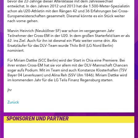
bevor die 22-Jährige dieser Altersklasse mit dem Jahreswechsel
entwächst. In den Jahren 2012 und 2013 hat die 1.500-Meter-Spezialistin
schon als U20-Athletin mit den Rängen 42 und 36 Erfahrungen bei Cross-
Europameisterschaften gesammelt. Diesmal könnte es ein Stück weiter
nach vorne gehen.
Marvin Heinrich (Neuköllner SF) war schon im vergangenen Jahr
Teilnehmer der Cross-EM in der U20. In dem großen Starterfeld kam er als
62. ins Ziel. Auch für ihn ist diesmal ein Platz weiter vorne drin. Als
Ersatzläufer für das DLV-Team wurde Thilo Brill (LG Nord Berlin)
nominiert.
Für Miriam Dattke (SCC Berlin) wird der Start in Chia eine Premiere. Bei
ihrer ersten Cross-EM hat sie vor allem mit der DLV-Mannschaft Chancen
sogar aufs Podium. Mit im Team sind auch Konstanze Klosterhalfen (TSV
Bayer 04 Leverkusen) und Alina Reh (SSV Ulm 1846). Miriam Dattke wird
im kommenden Jahr für die LG Telis Finanz Regensburg starten.
jhr
Zurück
SPONSOREN UND PARTNER