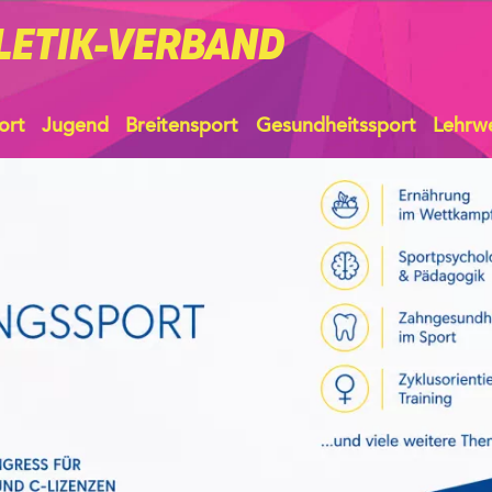
LETIK-VERBAND
ort
Jugend
Breitensport
Gesundheitssport
Lehrw