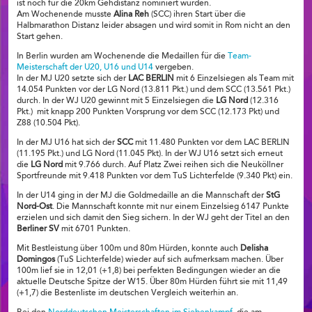
ist noch für die 20km Gehdistanz nominiert wurden.
Am Wochenende musste
Alina Reh
(SCC) ihren Start über die
Halbmarathon Distanz leider absagen und wird somit in Rom nicht an den
Start gehen.
In Berlin wurden am Wochenende die Medaillen für die
Team-
Meisterschaft der U20, U16 und U14
vergeben.
In der MJ U20 setzte sich der
LAC BERLIN
mit 6 Einzelsiegen als Team mit
14.054 Punkten vor der LG Nord (13.811 Pkt.) und dem SCC (13.561 Pkt.)
durch. In der WJ U20 gewinnt mit 5 Einzelsiegen die
LG Nord
(12.316
Pkt.)
mit knapp 200 Punkten Vorsprung vor dem SCC (12.173 Pkt) und
Z88 (10.504 Pkt).
In der MJ U16 hat sich der
SCC
mit 11.480 Punkten vor dem LAC BERLIN
(11.195 Pkt.) und LG Nord (11.045 Pkt). In der WJ U16 setzt sich erneut
die
LG Nord
mit 9.766 durch. Auf Platz Zwei reihen sich die Neuköllner
Sportfreunde mit 9.418 Punkten vor dem TuS Lichterfelde (9.340 Pkt) ein.
In der U14 ging in der MJ die Goldmedaille an die Mannschaft der
StG
Nord-Ost
. Die Mannschaft konnte mit nur einem Einzelsieg 6147 Punkte
erzielen und sich damit den Sieg sichern. In der WJ geht der Titel an den
Berliner SV
mit 6701 Punkten.
Mit Bestleistung über 100m und 80m Hürden, konnte auch
Delisha
Domingos
(TuS Lichterfelde) wieder auf sich aufmerksam machen. Über
100m lief sie in 12,01 (+1,8) bei perfekten Bedingungen wieder an die
aktuelle Deutsche Spitze der W15. Über 80m Hürden führt sie mit 11,49
(+1,7) die Bestenliste im deutschen Vergleich weiterhin an.