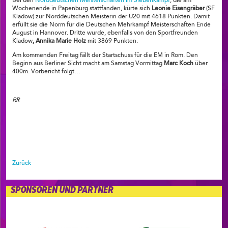
Bei den
Norddeutschen Meisterschaften im Siebenkampf
, die am
Wochenende in Papenburg stattfanden, kürte sich
Leonie Eisengräber
(SF
Kladow) zur Norddeutschen Meisterin der U20 mit 4618 Punkten. Damit
erfüllt sie die Norm für die Deutschen Mehrkampf Meisterschaften Ende
August in Hannover. Dritte wurde, ebenfalls von den Sportfreunden
Kladow
, Annika Marie Holz
mit 3869 Punkten.
Am kommenden Freitag fällt der Startschuss für die EM in Rom. Den
Beginn aus Berliner Sicht macht am Samstag Vormittag
Marc Koch
über
400m. Vorbericht folgt…
RR
Zurück
SPONSOREN UND PARTNER