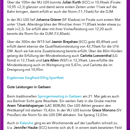
Über die 100m der MJ U20 konnte
Julian Kurth
(SCC) in 10,96sek (Finale:
10,95 +2,3) glänzen und damit seine ersten Zeiten unter 11sek auf die
Bahn bringen, damit erfüllt er auch die Norm (11,15sek) für die DJM.
In der WJ U20 lief
Johanna Grierer
(SF Kladow) im Finale zum ersten Mal
unter 12sek. Allerdings blies der Wind bei ihren 11,85sek leider etwas zu
stark (+2,3). Sie erfüllt aber mit ihrer Vorlaufleistung von 12,20 auch
bereits die Norm für die DJM (12,40sek).
Über die 300m der W15 lief
Jasmin Brayshaw
(SCC) gute 40,49sek und
erfüllt damit ebenso die Qualifikationsleistung von 42,70sek für die U16
DM. Auch sie hat eine Zusatzleistung bereits erfüllt. Über die 80m Hürden
gelang die Erfüllung der Mindestleistung auch
Carlotta Loewenthal
(LG
Nord) in 12,15sek und
Lara Allien
(NSF) in 12,39sek. Lara erfüllte die
Mindestleistung auch im Weitsprung mit 5,47m, und Carlotta die im
Dreisprung mit 10,95m.
Ergebnisse Siegfried-Eifrig Sportfest
Gute Leistungen in Garbsen
Beim traditionellen
Springermeeting in Garbsen
am 21. Mai gab es auch
aus Berliner Sicht gute Resultate. Ein weiten Satz in die Grube machte
Arsen Tshantshapanyan
(LAC BERLIN). Der U20 Athlet gewann den
Wettkampf mit starken 15,42m. In der WJ U20 konnte
Grace Monono
(SV
Preußen) die Norm für die U20 DM abhaken. Sie Sprang 12,03m.
Auch in
Kalsruhe
ging es am Wochenende auf der Laufbahn schnell zu.
U.a.
Jennifer Hauke
(SCC) konnte sich als 8. in einem stark besetzten Feld