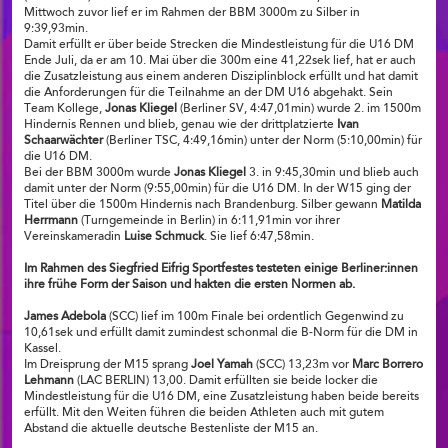
Mittwoch zuvor lief er im Rahmen der BBM 3000m zu Silber in
9:39,93min.
Damit erfüllt er über beide Strecken die Mindestleistung für die U16 DM
Ende Juli, da er am 10. Mai über die 300m eine 41,22sek lief, hat er auch
die Zusatzleistung aus einem anderen Disziplinblock erfüllt und hat damit
die Anforderungen für die Teilnahme an der DM U16 abgehakt. Sein
Team Kollege,
Jonas Kliegel
(Berliner SV, 4:47,01min) wurde 2. im 1500m
Hindernis Rennen und blieb, genau wie der drittplatzierte
Ivan
Schaarwächter
(Berliner TSC, 4:49,16min) unter der Norm (5:10,00min) für
die U16 DM.
Bei der BBM 3000m wurde
Jonas Kliegel
3. in 9:45,30min und blieb auch
damit unter der Norm (9:55,00min) für die U16 DM. In der W15 ging der
Titel über die 1500m Hindernis nach Brandenburg. Silber gewann
Matilda
Herrmann
(Turngemeinde in Berlin) in 6:11,91min vor ihrer
Vereinskameradin
Luise Schmuck
. Sie lief 6:47,58min.
Im Rahmen des Siegfried Eifrig Sportfestes testeten einige Berliner:innen
ihre frühe Form der Saison und hakten die ersten Normen ab.
James Adebola
(SCC) lief im 100m Finale bei ordentlich Gegenwind zu
10,61sek und erfüllt damit zumindest schonmal die B-Norm für die DM in
Kassel.
Im Dreisprung der M15 sprang
Joel Yamah
(SCC) 13,23m vor
Marc Borrero
Lehmann
(LAC BERLIN) 13,00. Damit erfüllten sie beide locker die
Mindestleistung für die U16 DM, eine Zusatzleistung haben beide bereits
erfüllt. Mit den Weiten führen die beiden Athleten auch mit gutem
Abstand die aktuelle deutsche Bestenliste der M15 an.