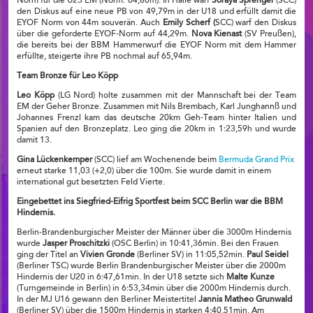
Norm für die U23 EM (Norm: 64,80m). In Halle warf
Soraya Sprenger
(SCC)
den Diskus auf eine neue PB von 49,79m in der U18 und erfüllt damit die
EYOF Norm von 44m souverän. Auch
Emily Scherf (
SCC) warf den Diskus
über die geforderte EYOF-Norm auf 44,29m.
Nova Kienast
(SV Preußen),
die bereits bei der BBM Hammerwurf die EYOF Norm mit dem Hammer
erfüllte, steigerte ihre PB nochmal auf 65,94m.
Team Bronze für Leo Köpp
Leo Köpp
(LG Nord) holte zusammen mit der Mannschaft bei der Team
EM der Geher Bronze. Zusammen mit Nils Brembach, Karl Junghannß und
Johannes Frenzl kam das deutsche 20km Geh-Team hinter Italien und
Spanien auf den Bronzeplatz. Leo ging die 20km in 1:23,59h und wurde
damit 13.
Gina Lückenkemper
(SCC) lief am Wochenende beim
Bermuda Grand Prix
erneut starke 11,03 (+2,0) über die 100m. Sie wurde damit in einem
international gut besetzten Feld Vierte.
Eingebettet ins Siegfried-Eifrig Sportfest beim SCC Berlin war die BBM
Hindernis.
Berlin-Brandenburgischer Meister der Männer über die 3000m Hindernis
wurde
Jasper Proschitzki
(OSC Berlin) in 10:41,36min. Bei den Frauen
ging der Titel an
Vivien Gronde
(Berliner SV) in 11:05,52min.
Paul Seidel
(Berliner TSC) wurde Berlin Brandenburgischer Meister über die 2000m
Hindernis der U20 in 6:47,61min. In der U18 setzte sich
Malte Kunze
(Turngemeinde in Berlin) in 6:53,34min über die 2000m Hindernis durch.
In der MJ U16 gewann den Berliner Meistertitel
Jannis Matheo Grunwald
(Berliner SV) über die 1500m Hindernis in starken 4:40,51min. Am