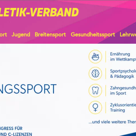
LETIK-VERBAND
ort
Jugend
Breitensport
Gesundheitssport
Lehrw