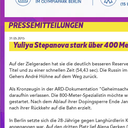
PRESSEMITTEILUNGEN
31.05.2015
Yuliya Stepanova stark über 400 Me
Auf der Zielgeraden hat sie die deutlich besseren Reser
Titel und zu einer schnellen Zeit (54,43 sec). Die Russin 
Gehers André Höhne auf dem Weg zurück.
Als Kronzeugin in der ARD-Dokumentation "Geheimsache D
daraufhin verlassen. Die 800-Meter-Spezialistin möchte
gestartet. Nach dem Ablauf ihrer Dopingsperre Ende Janua
nach ihrer Rückkehr auf die Bahn erzielt.
In Berlin setzte sich die 28-Jährige gegen Langhürdlerin K
angegangen war. Auf den dritten Platz lief Alena Gerken 