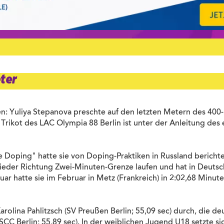
ter
ven: Yuliya Stepanova preschte auf den letzten Metern des 4
im Trikot des LAC Olympia 88 Berlin ist unter der Anleitung de
oping" hatte sie von Doping-Praktiken in Russland berichte
 wieder Richtung Zwei-Minuten-Grenze laufen und hat in Deuts
r hatte sie im Februar in Metz (Frankreich) in 2:02,68 Minute
arolina Pahlitzsch (SV Preußen Berlin; 55,09 sec) durch, die deu
(SCC Berlin; 55,89 sec). In der weiblichen Jugend U18 setzte 