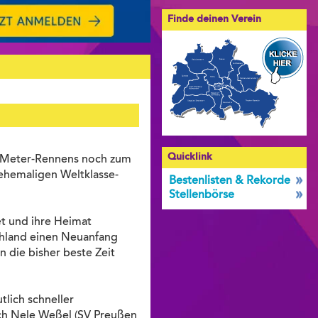
Finde deinen Verein
Quicklink
00-Meter-Rennens noch zum
s ehemaligen Weltklasse-
Bestenlisten & Rekorde
Stellenbörse
t und ihre Heimat
chland einen Neuanfang
n die bisher beste Zeit
tlich schneller
sich Nele Weßel (SV Preußen