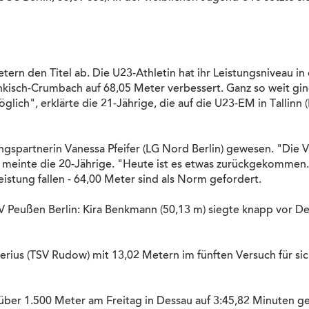
ern den Titel ab. Die U23-Athletin hat ihr Leistungsniveau 
isch-Crumbach auf 68,05 Meter verbessert. Ganz so weit ging 
ch", erklärte die 21-Jährige, die auf die U23-EM in Tallinn (Es
ningspartnerin Vanessa Pfeifer (LG Nord Berlin) gewesen. "Die
", meinte die 20-Jährige. "Heute ist es etwas zurückgekomme
eistung fallen - 64,00 Meter sind als Norm gefordert.
Peußen Berlin: Kira Benkmann (50,13 m) siegte knapp vor Den
rius (TSV Rudow) mit 13,02 Metern im fünften Versuch für si
er 1.500 Meter am Freitag in Dessau auf 3:45,82 Minuten gest