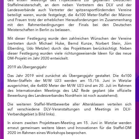
des ersten Meetings des Projektteams zur geplanten Deutschen
Staffelmeisterschaft, an dem neben Vertretern des DLV und der
Landesverbände auch Vertreter der spitzensportfördernden Vereine
beteiligt waren, wurde festgelegt, die 4x100 Meter-Staffel der Männer
und Frauen trotz der erheblichen Herausforderungen im Zusammenhang
mit den Rahmenbedingungen der Finals bei den Deutschen
Meisterschaften in Berlin zu belassen.
Mit dieser Festlegung wurde den zahlreichen Wünschen der Vereine
(vertreten durch Michael Huke, Bernd Kunze, Norbert Stein, Jörn
Elberding, Udo Metzler) durch das Projektteam berücksichtigt. Neben
dieser Festlegung wurden viele richtungsweisende Ideen für das neue
DM-Projekt im Jahr 2020 entwickelt.
2019 als Übergangsjahr
Das Jahr 2019 wird zunächst als Übergangsjahr gestaltet. Die 4x100
Meter-Staffeln der M/W U23 werden am 15./16. Juni in Wetzlar
ausgerichtet, die 4x400 Meter der M/W U23 sind am 20. Juli im Rahmen
des Internationalen Meetings des LAZ Rede geplant (die offizielle
Bewerbung des Landesverbandes Nordrhein ist noch ausstehend).
Die weiteren Staffel-Wettbewerbe aller Altersklassen verteilen sich
auf verschiedene DLV-Veranstaltungen und Meetings im DLV-
Verbandsgebiet (s Bild links).
In einem zweiten Projektteam-Meeting am 15. Juni in Wetzlar werden
erneut gemeinsam weitere Ideen und Innovationen für die Staffel-DM
2020 im Rahmen eines Workshops besprochen.