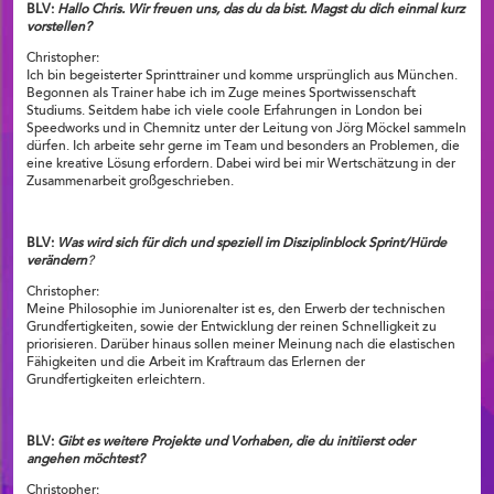
BLV:
Hallo Chris. Wir freuen uns, das du da bist. Magst du dich einmal kurz
vorstellen?
Christopher:
Ich bin begeisterter Sprinttrainer und komme ursprünglich aus München.
Begonnen als Trainer habe ich im Zuge meines Sportwissenschaft
Studiums. Seitdem habe ich viele coole Erfahrungen in London bei
Speedworks und in Chemnitz unter der Leitung von Jörg Möckel sammeln
dürfen. Ich arbeite sehr gerne im Team und besonders an Problemen, die
eine kreative Lösung erfordern. Dabei wird bei mir Wertschätzung in der
Zusammenarbeit großgeschrieben.
BLV:
Was wird sich für dich und speziell im Disziplinblock Sprint/Hürde
verändern
?
Christopher:
Meine Philosophie im Juniorenalter ist es, den Erwerb der technischen
Grundfertigkeiten, sowie der Entwicklung der reinen Schnelligkeit zu
priorisieren. Darüber hinaus sollen meiner Meinung nach die elastischen
Fähigkeiten und die Arbeit im Kraftraum das Erlernen der
Grundfertigkeiten erleichtern.
BLV:
Gibt es weitere Projekte und Vorhaben, die du initiierst oder
angehen möchtest?
Christopher: