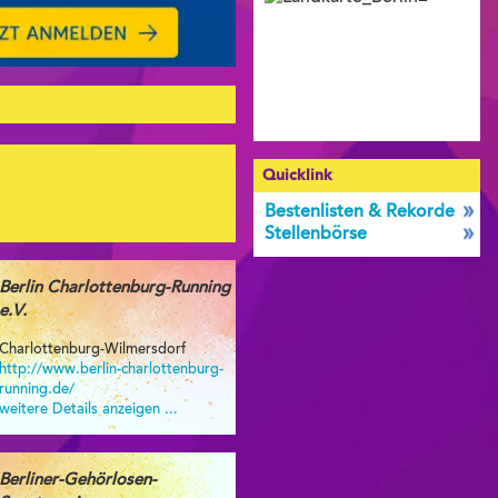
Quicklink
Bestenlisten & Rekorde
Stellenbörse
Berlin Charlottenburg-Running
e.V.
Charlottenburg-Wilmersdorf
http://www.berlin-charlottenburg-
running.de/
weitere Details anzeigen ...
Berliner-Gehörlosen-