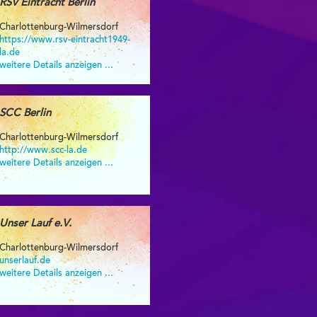
RSV Eintracht Berlin
Charlottenburg-Wilmersdorf
https://www.rsv-eintracht1949-
la.de
weitere Details anzeigen ...
SCC Berlin
Charlottenburg-Wilmersdorf
http://www.scc-la.de
weitere Details anzeigen ...
Unser Lauf e.V.
Charlottenburg-Wilmersdorf
unserlauf.de
weitere Details anzeigen ...