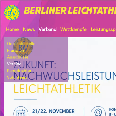
BERLINER
LEICHTATH
Home
News
Verband
Wettkämpfe
Leistungssp
Geschäftsstelle
Präsidium
Ausschüsse
Vereine
Kampfrichter
Volunteers