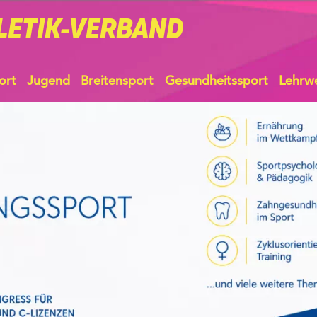
LETIK-VERBAND
ort
Jugend
Breitensport
Gesundheitssport
Lehrw