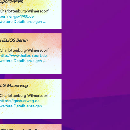
Sportverein
Charlottenburg-Wilmersdorf
berliner-gsv1900.de
weitere Details anzeigen ...
HELIOS Berlin
Charlottenburg-Wilmersdorf
http://www.helios-sport.de
weitere Details anzeigen ...
LG Mauerweg
Charlottenburg-Wilmersdorf
https://lgmauerweg.de
weitere Details anzeigen ...