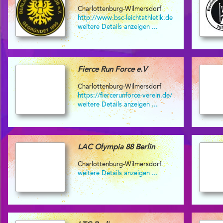
Charlottenburg-Wilmersdorf
http://www.bsc-leichtathletik.de
weitere Details anzeigen ...
Fierce Run Force e.V
Charlottenburg-Wilmersdorf
https://fiercerunforce-verein.de/
weitere Details anzeigen ...
LAC Olympia 88 Berlin
Charlottenburg-Wilmersdorf
weitere Details anzeigen ...