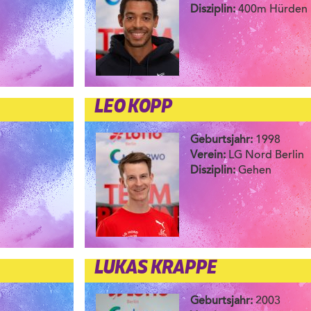
Disziplin:
400m Hürden
LEO KÖPP
Geburtsjahr:
1998
Verein:
LG Nord Berlin
Disziplin:
Gehen
LUKAS KRAPPE
Geburtsjahr:
2003