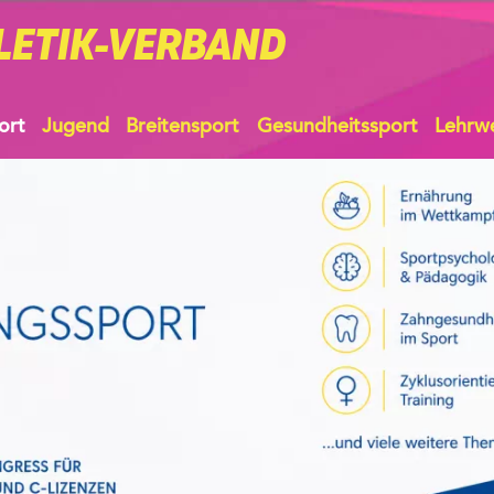
LETIK-VERBAND
ort
Jugend
Breitensport
Gesundheitssport
Lehrw