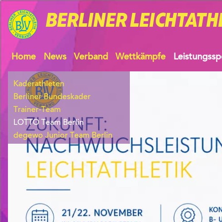
BERLINER
LEICHTATH
Home
News
Verband
Wettkämpfe
Leistungssp
Kaderathleten
Berliner Bundeskader
Trainer-Team
LOTTO Team Berlin
degewo Junior Team Berlin