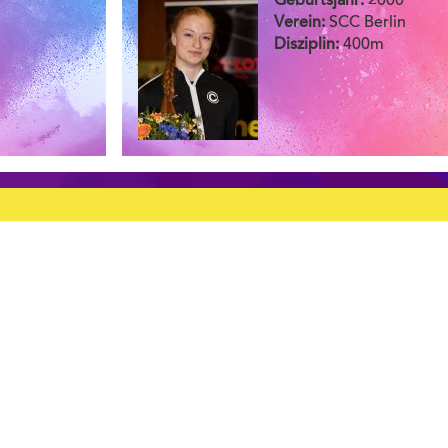
Geburtsjahr:
2000
Verein:
SCC Berlin
Disziplin:
400m