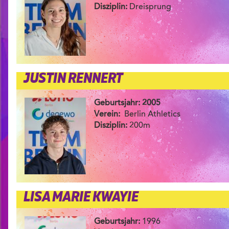
Disziplin:
Dreisprung
JUSTIN RENNERT
Geburtsjahr: 2005
Verein:
Berlin Athletics
Disziplin:
200m
LISA MARIE KWAYIE
Geburtsjahr:
1996