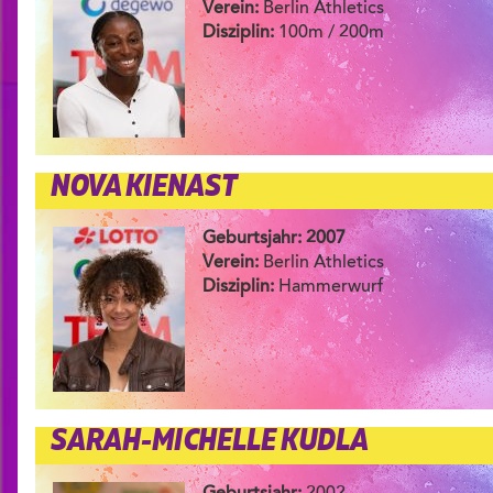
Verein:
Berlin Athletics
Disziplin:
100m / 200m
NOVA KIENAST
Geburtsjahr: 2007
Verein:
Berlin Athletics
Disziplin:
Hammerwurf
SARAH-MICHELLE KUDLA