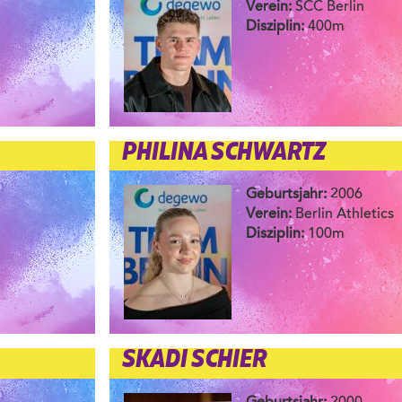
Verein:
SCC Berlin
Disziplin:
400m
PHILINA SCHWARTZ
Geburtsjahr:
2006
Verein:
Berlin Athletics
Disziplin:
100m
SKADI SCHIER