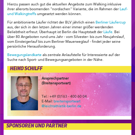
Hierzu passen auch gut die aktuellen Angebote zum Walking inklusive
ihrer allerorts boomenden "nordischen" Variante, die im Rahmen der
Lauf-
und Walkingtreffs
umgesetzt werden können.
Für ambitionierte Läufer richtet der BLV jährlich einen
Berliner Läufercup
aus, der sich in den letzen Jahren einer immer größer werdenden
Beliebtheit erfreut. Überhaupt ist Berlin die Hauptstadt der
Läufe
. Bei
über 80 Angeboten rund ums Jahr - vom Silvester- bis zum Neujahrslauf,
vom Einsteigerlauf bis zum Berliner Mauerweglauf - findet jeder seine
persönliche Herausforderung.
Bewegungslandkarte
als zentrale Anlaufstelle für Interessierte auf der
Suche nach Sport- und Bewegungsangeboten in der Nähe.
HEIKO SCHILFF
Ansprechpartner
(Breitensportwart)
Tel.: +49 (0)163 - 400 60 04
E-Mail:
breitensportwart
@leichtathletik-berlin.de
SPONSOREN UND PARTNER