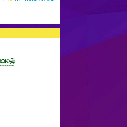
1
2
3
4
5
6
7
Vorwärts
Ende