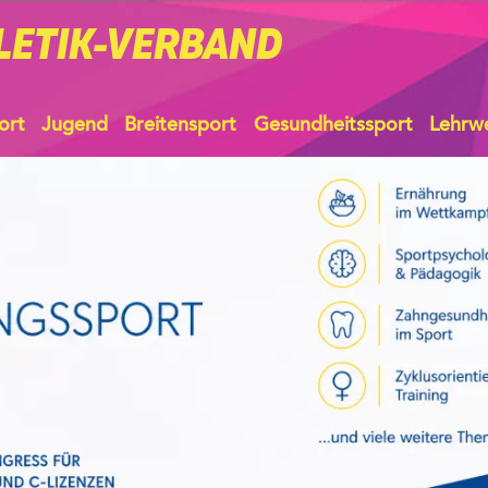
LETIK-VERBAND
ort
Jugend
Breitensport
Gesundheitssport
Lehrw